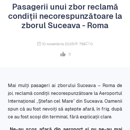
Pasagerii unui zbor reclamă
condiții necorespunzătoare la
zborul Suceava - Roma
10 noiembrie 2025
769
0
0
Mai mulți pasageri ai zborului Suceava – Roma de
joi, reclamă condiții necorespunzătoare la Aeroportul
Internațional „Ștefan cel Mare” din Suceava. Oamenii
spun că au fost nevoiți să aștepte afară, în frig, după
ce au fost scoși din terminal, fără explicații clare.
„Ne-au scos afară din aeroport și nu ne-au mai