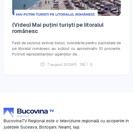
(Video) Mai puțini turiști pe litoralul
românesc
Față de sezonul estival trecut, solicitările pentru pachetele de
pe litoralul românesc au scăzut cu aproximativ 10 procente.
Potrivit reprezentanților agențiilor de...
7 august 2026
76
0
BucovinaTV Regional este o televiziune regională cu acoperire în
județele Suceava, Botoşani, Neamț, Iași.