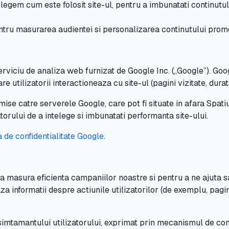
elegem cum este folosit site-ul, pentru a imbunatati continutul
entru masurarea audientei si personalizarea continutului pro
serviciu de analiza web furnizat de Google Inc. („Google”). Go
utilizatorii interactioneaza cu site-ul (pagini vizitate, durata 
smise catre serverele Google, care pot fi situate in afara Spa
torului de a intelege si imbunatati performanta site-ului.
a de confidentialitate Google
.
a masura eficienta campaniilor noastre si pentru a ne ajuta s
 informatii despre actiunile utilizatorilor (de exemplu, pagini
simtamantului utilizatorului, exprimat prin mecanismul de con