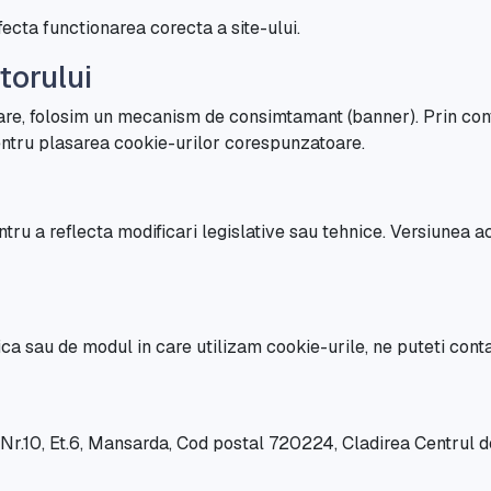
ecta functionarea corecta a site-ului.
torului
sare, folosim un mecanism de consimtamant (banner). Prin cont
entru plasarea cookie-urilor corespunzatoare.
ru a reflecta modificari legislative sau tehnice. Versiunea ac
ica sau de modul in care utilizam cookie-urile, ne puteti conta
i Nr.10, Et.6, Mansarda, Cod postal 720224, Cladirea Centrul 