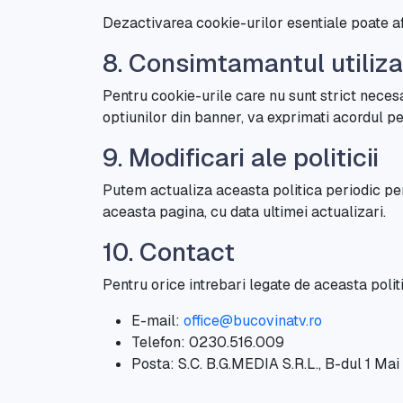
Dezactivarea cookie-urilor esentiale poate af
8. Consimtamantul utiliza
Pentru cookie-urile care nu sunt strict nece
optiunilor din banner, va exprimati acordul p
9. Modificari ale politicii
Putem actualiza aceasta politica periodic pent
aceasta pagina, cu data ultimei actualizari.
10. Contact
Pentru orice intrebari legate de aceasta polit
E-mail:
office@bucovinatv.ro
Telefon: 0230.516.009
Posta: S.C. B.G.MEDIA S.R.L., B-dul 1 Ma