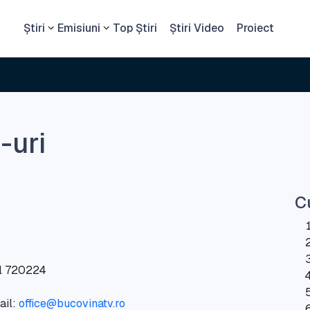
Știri
Emisiuni
Top Știri
Știri Video
Proiect
-uri
C
tal 720224
ail:
office@bucovinatv.ro