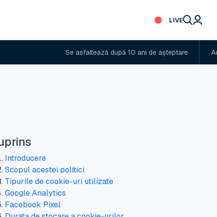
LIVE
Se asfaltează după 10 ani de așteptare
Administ
uprins
Introducere
Scopul acestei politici
Tipurile de cookie-uri utilizate
Google Analytics
Facebook Pixel
Durata de stocare a cookie-urilor