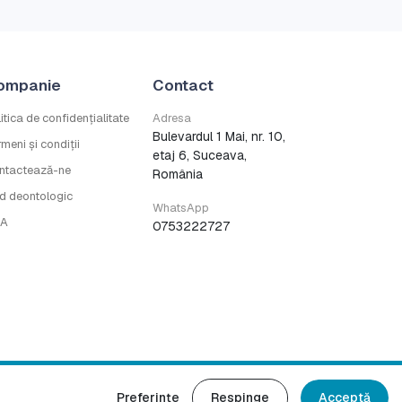
ompanie
Contact
itica de confidențialitate
Adresa
Bulevardul 1 Mai, nr. 10,
meni și condiții
etaj 6, Suceava,
ntactează-ne
România
d deontologic
WhatsApp
A
0753222727
Preferințe
Respinge
Acceptă
drepturile rezervate.