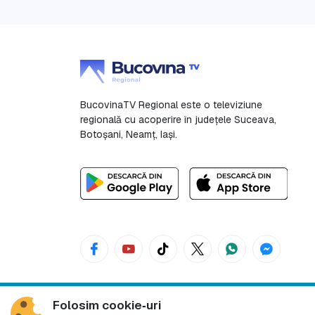
BucovinaTV Regional este o televiziune
regională cu acoperire în județele Suceava,
Botoşani, Neamț, Iași.
Folosim cookie‑uri
Bucovina TV Regional