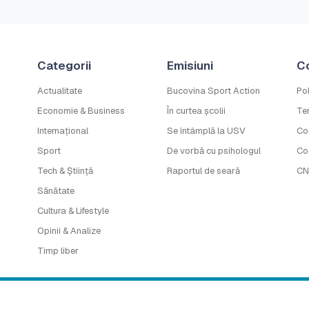
Categorii
Emisiuni
C
Actualitate
Bucovina Sport Action
Pol
Economie & Business
În curtea școlii
Ter
Internațional
Se întâmplă la USV
Co
Sport
De vorbă cu psihologul
Co
Tech & Știință
Raportul de seară
CN
Sănătate
Cultura & Lifestyle
Opinii & Analize
Timp liber
 este marcă înregistrată a B.G. MEDIA S.R.L. Copyright © 2016-2026. Toate 