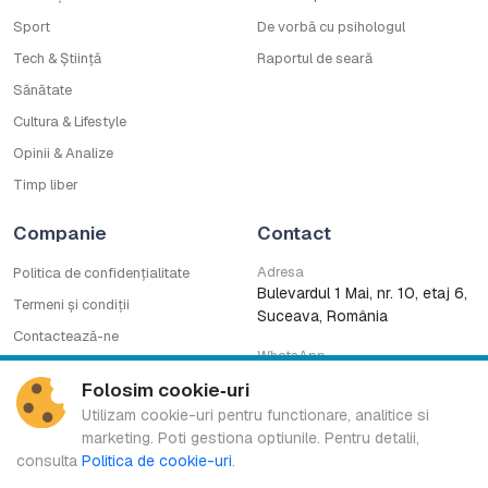
Sport
De vorbă cu psihologul
Tech & Știință
Raportul de seară
Sănătate
Cultura & Lifestyle
Opinii & Analize
Timp liber
Companie
Contact
Adresa
Politica de confidențialitate
Bulevardul 1 Mai, nr. 10, etaj 6,
Termeni și condiții
Suceava, România
Contactează-ne
WhatsApp
Cod deontologic
0753222727
Folosim cookie‑uri
CNA
Utilizam cookie-uri pentru functionare, analitice si
marketing. Poti gestiona optiunile. Pentru detalii,
consulta
Politica de cookie-uri
.
Bucovina TV Regional este marcă înregistrată a B.G. MEDIA S.R.L.