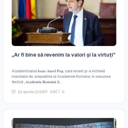
,,Ar fi bine să revenim la valori și la virtuți”
Academicianul 𝐈𝐨𝐚𝐧-𝐀𝐮𝐫𝐞𝐥 𝐏𝐨𝐩, care recent și-a încheiat
mandatul de președinte al Academiei Române, în sesiunea
festivă „𝐀𝐜𝐚𝐝𝐞𝐦𝐢𝐚 𝐑𝐨𝐦𝐚̂𝐧𝐚̆ &...
22 aprilie 2026
318
0