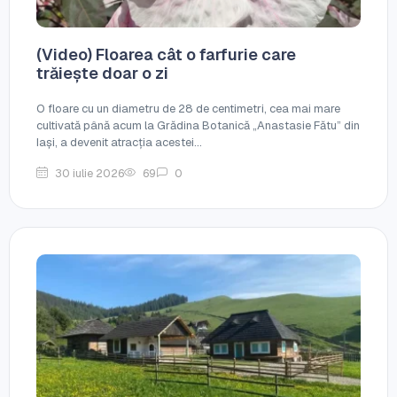
(Video) Floarea cât o farfurie care
trăiește doar o zi
O floare cu un diametru de 28 de centimetri, cea mai mare
cultivată până acum la Grădina Botanică „Anastasie Fătu” din
Iași, a devenit atracția acestei...
30 iulie 2026
69
0