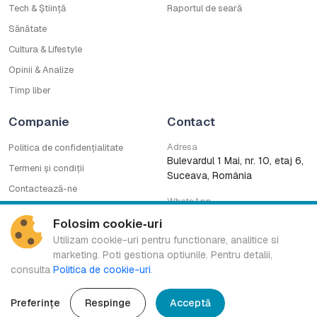
Tech & Știință
Raportul de seară
Sănătate
Cultura & Lifestyle
Opinii & Analize
Timp liber
Companie
Contact
Adresa
Politica de confidențialitate
Bulevardul 1 Mai, nr. 10, etaj 6,
Termeni și condiții
Suceava, România
Contactează-ne
WhatsApp
Cod deontologic
0753222727
Folosim cookie‑uri
CNA
Utilizam cookie-uri pentru functionare, analitice si
marketing. Poti gestiona optiunile. Pentru detalii,
consulta
Politica de cookie-uri
.
Bucovina TV Regional este marcă înregistrată a B.G. MEDIA S.R.L.
Copyright © 2016-2026. Toate drepturile rezervate.
Preferințe
Respinge
Acceptă
Design & Development:
Ace of Pixels
.