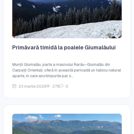
Primăvară timidă la poalele Giumalăului
Munții Giumalău, parte a masivului Rarău–Giumalău din
Carpații Orientali, oferă în această perioadă un tablou natural
aparte, în care anotimpurile par s...
23 martie 2026
276
0