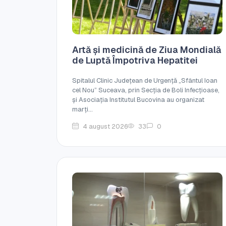
Artă și medicină de Ziua Mondială
de Luptă Împotriva Hepatitei
Spitalul Clinic Județean de Urgență „Sfântul Ioan
cel Nou” Suceava, prin Secția de Boli Infecțioase,
și Asociația Institutul Bucovina au organizat
marți...
4 august 2026
33
0