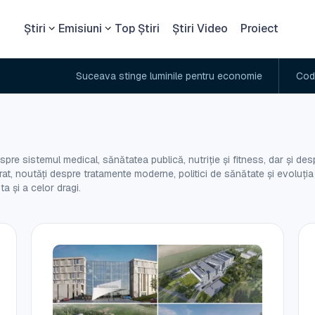
Știri
Emisiuni
Top Știri
Știri Video
Proiect
Suceava stinge luminile pentru economie
Cod porto
pre sistemul medical, sănătatea publică, nutriție și fitness, dar și desp
brat, noutăți despre tratamente moderne, politici de sănătate și evoluția
a și a celor dragi.