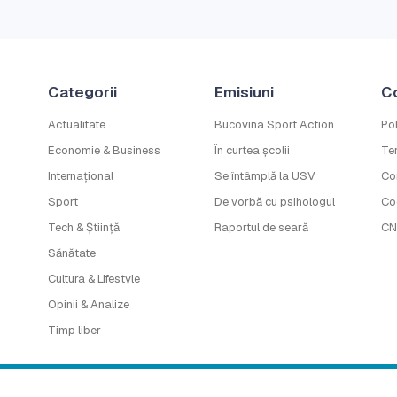
Categorii
Emisiuni
C
Actualitate
Bucovina Sport Action
Pol
Economie & Business
În curtea școlii
Ter
Internațional
Se întâmplă la USV
Co
Sport
De vorbă cu psihologul
Co
Tech & Știință
Raportul de seară
CN
Sănătate
Cultura & Lifestyle
Opinii & Analize
Timp liber