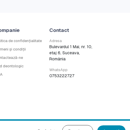
ompanie
Contact
itica de confidențialitate
Adresa
Bulevardul 1 Mai, nr. 10,
meni și condiții
etaj 6, Suceava,
ntactează-ne
România
d deontologic
WhatsApp
A
0753222727