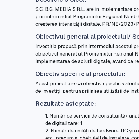
S.C. B.G. MEDIA S.R.L. are in implementare proi
prin intermediul Programului Regional Nord-E
creșterea intensității digitale, PR/NE/202
Obiectivul general al proiectului/ S
Investiția propusă prin intermediul acestui pr
obiectivul general al Programului Regional Nor
implementarea de solutii digitale, avand ca rez
Obiectiv specific al proiectului:
Acest proiect are ca obiectiv specific valorifi
de investiții pentru sprijinirea utilizării de 
Rezultate asteptate:
1. Număr de servicii de consultanță/ anali
de digitalizare: 1
2. Număr de unități de hardware TIC și a 
etc., precum și cheltuieli de instalare, co