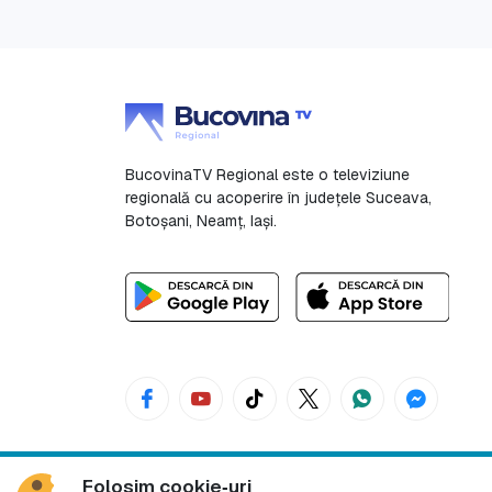
BucovinaTV Regional este o televiziune
regională cu acoperire în județele Suceava,
Botoşani, Neamț, Iași.
Folosim cookie‑uri