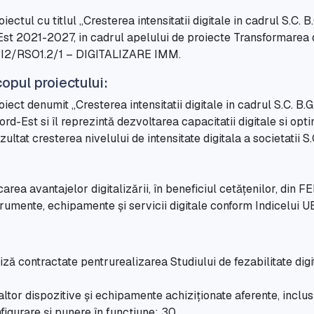
ectul cu titlul „Cresterea intensitatii digitale in cadrul S.C.
st 2021-2027, in cadrul apelului de proiecte Transformarea d
3/PI2/RSO1.2/1 – DIGITALIZARE IMM.
copul proiectului:
oiect denumit „Cresterea intensitatii digitale in cadrul S.C. B
d-Est si îl reprezintă dezvoltarea capacitatii digitale si opt
ultat cresterea nivelului de intensitate digitala a societatii S
carea avantajelor digitalizării, în beneficiul cetățenilor, din
instrumente, echipamente și servicii digitale conform Indicelui U
ză contractate pentrurealizarea Studiului de fezabilitate digita
altor dispozitive și echipamente achiziționate aferente, inclu
nfigurare și punere în funcțiune: 30