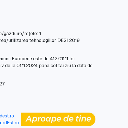
e/găzduire/rețele: 1
irea/utilizarea tehnologiilor DESI 2019
iunii Europene este de 412.011,11 lei.
v de la 01.11.2024 pana cel tarziu la data de
027
dest.ro
rdEst.ro