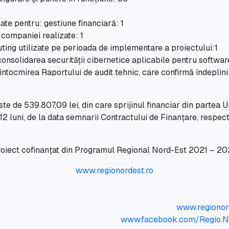
nate pentru: gestiune financiară: 1
companiei realizate: 1
ting utilizate pe perioada de implementare a proiectului:1
consolidarea securității cibernetice aplicabile pentru softwar
întocmirea Raportului de audit tehnic, care confirmă îndeplin
e de 539.807,09 lei, din care sprijinul financiar din partea Un
 luni, de la data semnarii Contractului de Finanțare, respecti
oiect cofinanțat din Programul Regional Nord-Est 2021 – 2
www.regionordest.ro
www.regionor
www.facebook.com/Regio.No