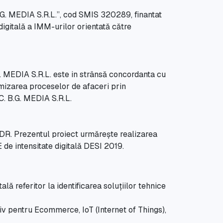
 B.G. MEDIA S.R.L.”, cod SMIS 320289, finantat
igitală a IMM-urilor orientată către
.G. MEDIA S.R.L. este in strânsă concordanta cu
imizarea proceselor de afaceri prin
.C. B.G. MEDIA S.R.L.
 FEDR. Prezentul proiect urmărește realizarea
E de intensitate digitală DESI 2019.
lă referitor la identificarea soluțiilor tehnice
siv pentru Ecommerce, IoT (Internet of Things),