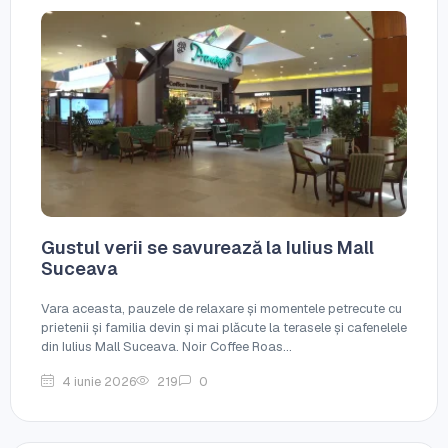
Gustul verii se savurează la Iulius Mall
Suceava
Vara aceasta, pauzele de relaxare și momentele petrecute cu
prietenii și familia devin și mai plăcute la terasele și cafenelele
din Iulius Mall Suceava. Noir Coffee Roas...
4 iunie 2026
219
0