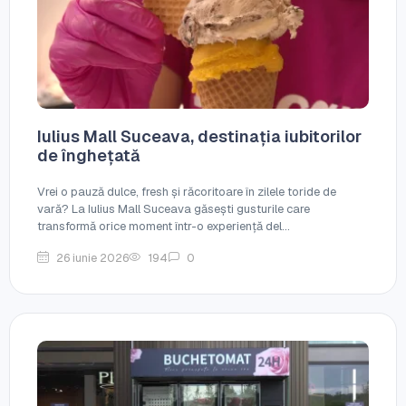
Iulius Mall Suceava, destinația iubitorilor
de înghețată
Vrei o pauză dulce, fresh și răcoritoare în zilele toride de
vară? La Iulius Mall Suceava găsești gusturile care
transformă orice moment într-o experiență del...
26 iunie 2026
194
0