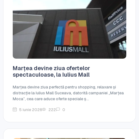
Marțea devine ziua ofertelor
spectaculoase, la Iulius Mall
Marțea devine ziua perfectă pentru shopping, relaxare și
distracție la Iulius Mall Suceava, datorită campaniei „Marțea
Moca”, cea care aduce oferte speciale ș...
5 iunie 2026
222
0