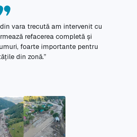
din vara trecută am intervenit cu
urmează refacerea completă și
umuri, foarte importante pentru
țile din zonă.”