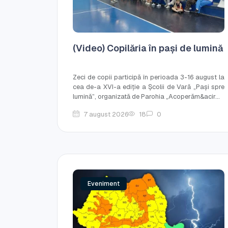
(Video) Copilăria în pași de lumină
Zeci de copii participă în perioada 3-16 august la
cea de-a XVI-a ediție a Școlii de Vară „Pași spre
lumină”, organizată de Parohia „Acoperăm&acir...
7 august 2026
18
0
Eveniment