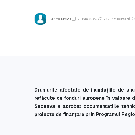
Anca Holca
5 iunie 2026
217
vizualizari
Drumurile afectate de inundațiile de an
refăcute cu fonduri europene în valoare d
Suceava a aprobat documentațiile tehn
proiecte de finanțare prin Programul Regio