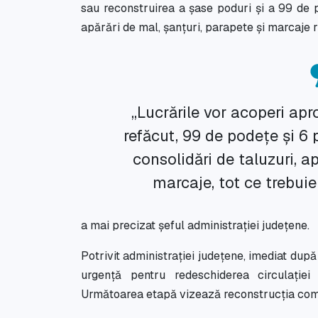
sau reconstruirea a șase poduri și a 99 de p
apărări de mal, șanțuri, parapete și marcaje r
„Lucrările vor acoperi ap
refăcut, 99 de podețe și 6 p
consolidări de taluzuri, a
marcaje, tot ce trebuie
a mai precizat șeful administrației județene.
Potrivit administrației județene, imediat după 
urgență pentru redeschiderea circulației 
Următoarea etapă vizează reconstrucția compl