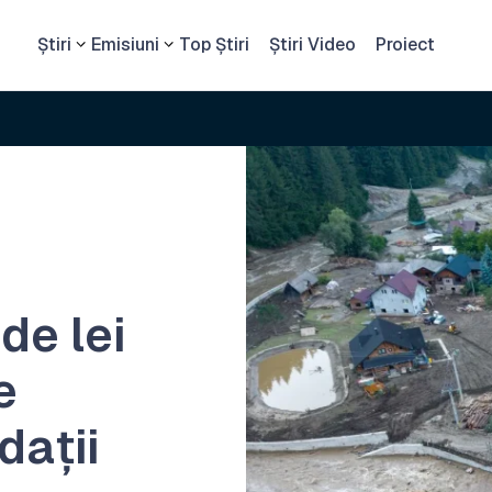
Știri
Emisiuni
Top Știri
Știri Video
Proiect
de lei
e
dații