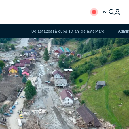
LIVE
Se asfaltează după 10 ani de așteptare
Administratorul adăpo