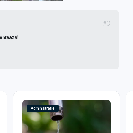
#0
menteaza!
Administrație