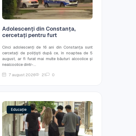
Adolescenți din Constanța,
cercetați pentru furt
Cinci adolescenți de 16 ani din Constanța sunt
cercetați de polițiști după ce, în noaptea de 5
august, ar fi furat mai multe băuturi alcoolice și
nealcoolice dintr-...
7 august 2026
21
0
Educație