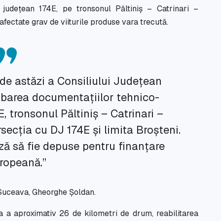
județean 174E, pe tronsonul Păltiniș – Catrinari –
fectate grav de viiturile produse vara trecută.
 de astăzi a Consiliului Județean
barea documentațiilor tehnico-
 tronsonul Păltiniș – Catrinari –
rsecția cu DJ 174E și limita Broșteni.
ă să fie depuse pentru finanțare
ropeană.”
 Suceava, Gheorghe Șoldan.
a a aproximativ 26 de kilometri de drum, reabilitarea