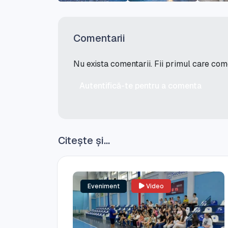
Comentarii
Nu exista comentarii. Fii primul care co
Autentifică-te pentru a comenta
Citește și...
Eveniment
Video