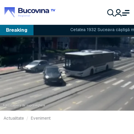
Breaking
Cetatea 1932 Suceava câștigă meciul
Foto: cameră de supraveghere
Actualitate
Eveniment