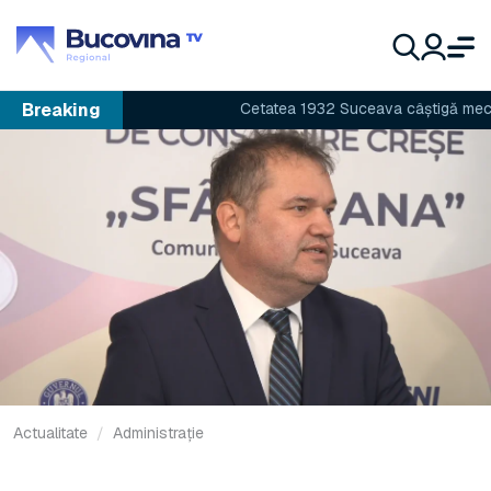
Breaking
Cetatea 1932 Suceava câștigă meciul c
Actualitate
Administrație