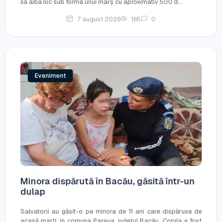
să aibă loc sub forma unui marș cu aproximativ 500 d...
7 august 2026
165
0
Eveniment
Minora dispărută în Bacău, găsită într-un
dulap
Salvatorii au găsit-o pe minora de 11 ani care dispăruse de
acasă marți, în comuna Parava, județul Bacău. Copila a fost