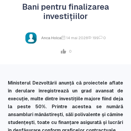
Bani pentru finalizarea
investițiilor
Anca Holca
14 mai 2026
199
0
0
Ministerul Dezvoltării anunță că proiectele aflate
în derulare înregistrează un grad avansat de
execuție, multe dintre investițiile majore fiind deja
la peste 50%. Printre acestea se numără
ansambluri mănăstirești, săli polivalente și cămine
studențești, toate cu finanțare asigurată și lucrări
în desfășurare conform graficelor contractuale.