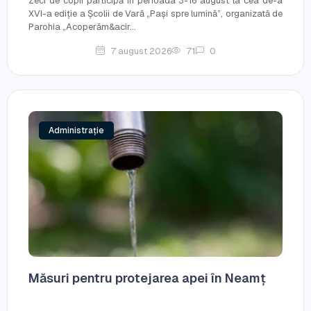
Zeci de copii participă în perioada 3-16 august la cea de-a
XVI-a ediție a Școlii de Vară „Pași spre lumină”, organizată de
Parohia „Acoperăm&acir...
7 august 2026
71
0
Administrație
Măsuri pentru protejarea apei în Neamț