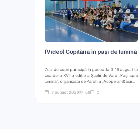
(Video) Copilăria în pași de lumină
Zeci de copii participă în perioada 3-16 august la
cea de-a XVI-a ediție a Școlii de Vară „Pași spre
lumină”, organizată de Parohia „Acoperăm&acir...
7 august 2026
56
0