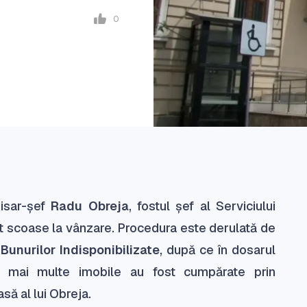
0
misar-șef
Radu Obreja
, fostul șef al Serviciului
st scoase la vânzare. Procedura este derulată de
unurilor Indisponibilizate
, după ce în dosarul
că mai multe imobile au fost cumpărate prin
să al lui Obreja.