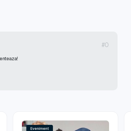
#0
menteaza!
Eveniment