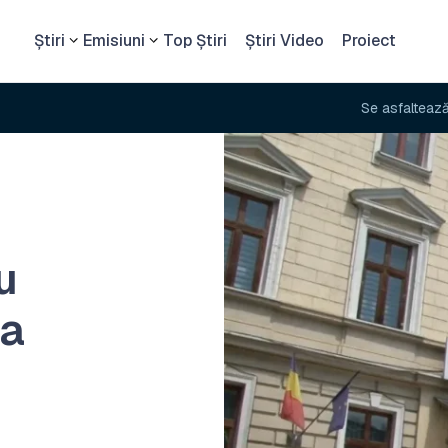
Știri
Emisiuni
Top Știri
Știri Video
Proiect
Se asfaltează după 10 an
u
la