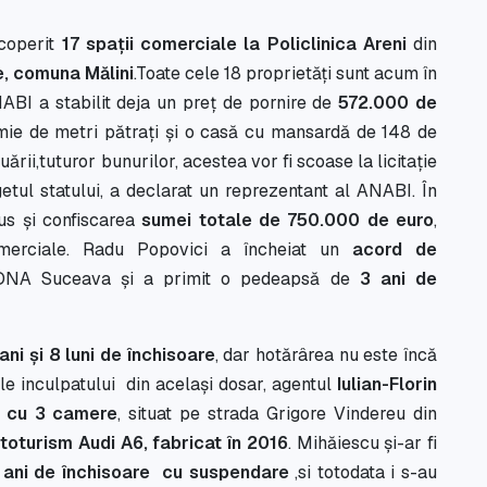
scoperit
17 spații comerciale la Policlinica Areni
din
e, comuna Mălini
.Toate cele 18 proprietăți sunt acum în
ABI a stabilit deja un preț de pornire de
572.000 de
mie de metri pătrați și o casă cu mansardă de 148 de
ării,tuturor bunurilor, acestea vor fi scoase la licitație
getul statului, a declarat un reprezentant al ANABI. În
pus și confiscarea
sumei totale de 750.000 de euro
,
comerciale. Radu Popovici a încheiat un
acord de
DNA Suceava și a primit o pedeapsă de
3 ani de
ani și 8 luni de închisoare
, dar hotărârea nu este încă
le inculpatului din același dosar, agentul
Iulian-Florin
 cu 3 camere
, situat pe strada Grigore Vindereu din
toturism Audi A6, fabricat în 2016
. Mihăiescu și-ar fi
 ani de închisoare cu suspendare
,si totodata i s-au