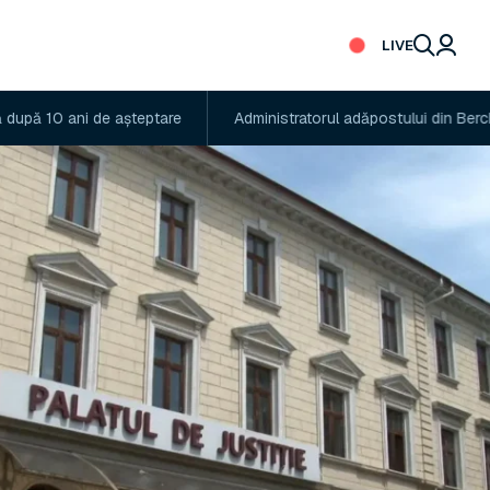
LIVE
i de așteptare
Administratorul adăpostului din Berchișești, reținu