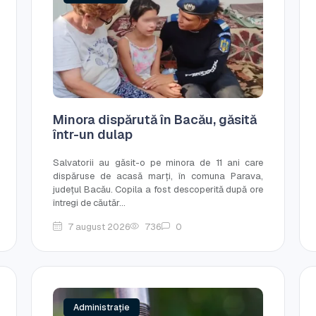
Minora dispărută în Bacău, găsită
într-un dulap
Salvatorii au găsit-o pe minora de 11 ani care
dispăruse de acasă marți, în comuna Parava,
județul Bacău. Copila a fost descoperită după ore
întregi de căutăr...
7 august 2026
736
0
Administrație