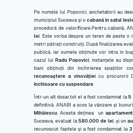
Pe numele lui Popovici, anchetatorii au de
municipiul Suceava și o
cabană în satul Iesl
procedură de valorificare.Pentru cabană, AN
lei
. Este vorba despre un teren de peste o 
metri pătrați construiți. După finalizarea evalu
publică, iar sumele obținute vor intra în bu
cazul lui
Radu Popovici
, instanțele au dis
bani obținuți din închirierea spațiilor 
recunoaștere a vinovăției
cu procurorii 
închisoare cu suspendare
.
Într-un alt dosar,tot el a fost condamnat la
5 
definitivă. ANABI a scos la vânzare și bunuri
Mihăiescu
. Acesta deținea un
apartament
Suceava, evaluat la
580.000 de lei
, și un
au
recunoscut faptele și a fost condamnat la
3