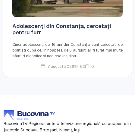
Adolescenți din Constanța, cercetați
pentru furt
Cinci adolescenți de 16 ani din Constanța sunt cercetați de
polițiști după ce, în noaptea de 5 august, ar fi furat mai multe
băuturi alcoolice și nealcoolice dintr-...
7 august 2026
52
0
BucovinaTV Regional este o televiziune regională cu acoperire în
județele Suceava, Botoşani, Neamț, Iași.