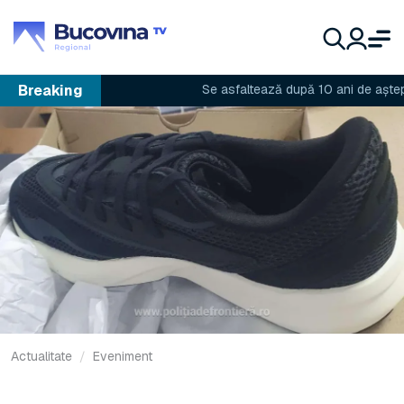
Breaking
Se asfaltează după 10 ani de așteptare
Actualitate
Eveniment