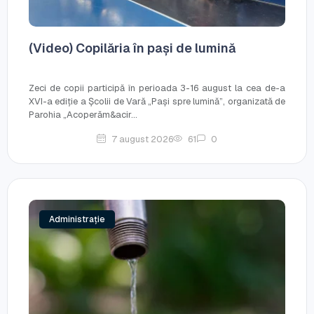
(Video) Copilăria în pași de lumină
Zeci de copii participă în perioada 3-16 august la cea de-a
XVI-a ediție a Școlii de Vară „Pași spre lumină”, organizată de
Parohia „Acoperăm&acir...
7 august 2026
61
0
Administrație