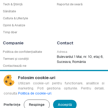
Tech & Știință
Raportul de seară
Sănătate
Cultura & Lifestyle
Opinii & Analize
Timp liber
Companie
Contact
Politica de confidențialitate
Adresa
Bulevardul 1 Mai, nr. 10, etaj 6,
Termeni și condiții
Suceava, România
Contactează-ne
WhatsApp
Cod deontologic
0753222727
Folosim cookie‑uri
CNA
Utilizam cookie-uri pentru functionare, analitice si
marketing. Poti gestiona optiunile. Pentru detalii,
consulta
Politica de cookie-uri
.
Bucovina TV Regional este marcă înregistrată a B.G. MEDIA S.R.L.
Copyright © 2016-2026. Toate drepturile rezervate.
Preferințe
Respinge
Acceptă