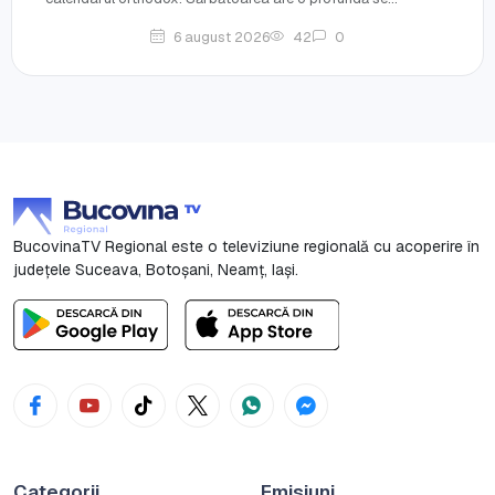
6 august 2026
42
0
BucovinaTV Regional este o televiziune regională cu acoperire în
județele Suceava, Botoşani, Neamț, Iași.
Categorii
Emisiuni