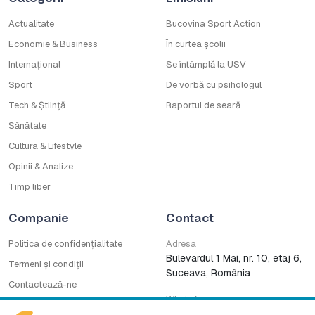
Actualitate
Bucovina Sport Action
Economie & Business
În curtea școlii
Internațional
Se întâmplă la USV
Sport
De vorbă cu psihologul
Tech & Știință
Raportul de seară
Sănătate
Cultura & Lifestyle
Opinii & Analize
Timp liber
Companie
Contact
Politica de confidențialitate
Adresa
Bulevardul 1 Mai, nr. 10, etaj 6,
Termeni și condiții
Suceava, România
Contactează-ne
WhatsApp
Cod deontologic
0753222727