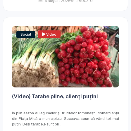
6 august 2026
280
0
Social
Video
(Video) Tarabe pline, clienți puțini
În plin sezon al legumelor și fructelor românești, comercianții
din Piața Mică a municipiului Suceava spun că vând tot mai
puțin. Deși tarabele sunt pli...