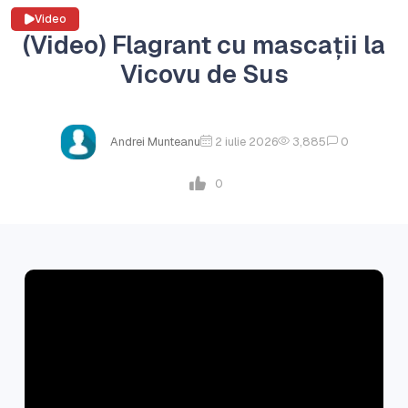
Video
(Video) Flagrant cu mascații la
Vicovu de Sus
Andrei Munteanu
2 iulie 2026
3,885
0
0