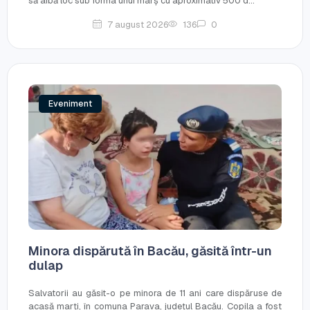
să aibă loc sub forma unui marș cu aproximativ 500 d...
7 august 2026
136
0
Eveniment
Minora dispărută în Bacău, găsită într-un
dulap
Salvatorii au găsit-o pe minora de 11 ani care dispăruse de
acasă marți, în comuna Parava, județul Bacău. Copila a fost