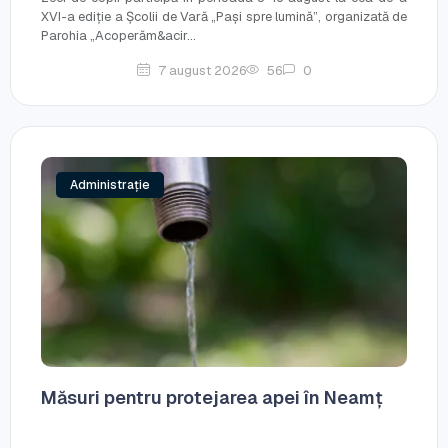
XVI-a ediție a Școlii de Vară „Pași spre lumină”, organizată de
Parohia „Acoperăm&acir...
7 august 2026
56
0
Administrație
Măsuri pentru protejarea apei în Neamț