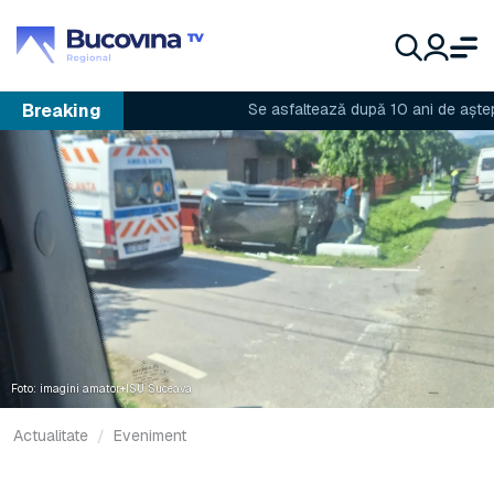
Breaking
Se asfaltează după 10 ani de așteptare
Foto: imagini amator+ISU Suceava
Actualitate
Eveniment