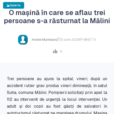
Galerie
O mașină în care se aflau trei
persoane s-a răsturnat la Mălini
Andrei Munteanu
5 iunie 2026
689
0
0
Trei persoane au ajuns la spital, vineri, după un
accident rutier grav produs vineri dimineață, în satul
Suha, comuna Mălini. Pompierii solicitați prin apel la
112 au intervenit de urgență la locul intervenției. Un
adult și doi copii au fost găsiți de salvatori în
autoturismul răsturnat pe marginea drumului. Mașina