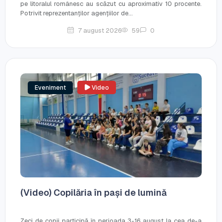
pe litoralul românesc au scăzut cu aproximativ 10 procente.
Potrivit reprezentanților agențiilor de...
7 august 2026
59
0
Eveniment
Video
(Video) Copilăria în pași de lumină
Zeci de copii participă în perioada 3-16 august la cea de-a