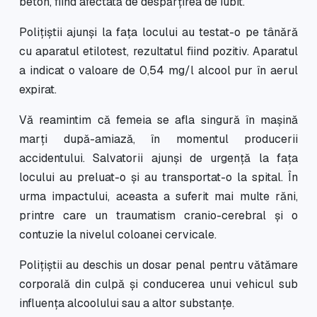
beton, fiind afectată de despărțirea de iubit.
Polițiștii ajunși la fața locului au testat-o pe tânără
cu aparatul etilotest, rezultatul fiind pozitiv. Aparatul
a indicat o valoare de 0,54 mg/l alcool pur în aerul
expirat.
Vă reamintim că femeia se afla singură în mașină
marți după-amiază, în momentul producerii
accidentului. Salvatorii ajunși de urgență la fața
locului au preluat-o și au transportat-o la spital. În
urma impactului, aceasta a suferit mai multe răni,
printre care un traumatism cranio-cerebral și o
contuzie la nivelul coloanei cervicale.
Polițiștii au deschis un dosar penal pentru vătămare
corporală din culpă și conducerea unui vehicul sub
influența alcoolului sau a altor substanțe.