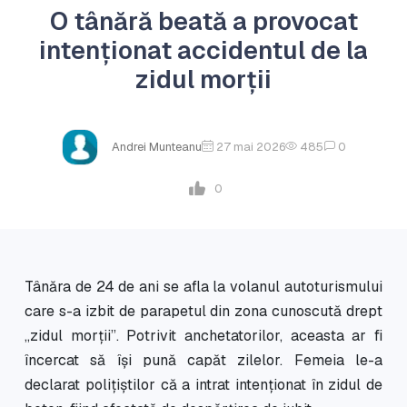
O tânără beată a provocat
intenționat accidentul de la
zidul morții
Andrei Munteanu
27 mai 2026
485
0
0
Tânăra de 24 de ani se afla la volanul autoturismului
care s-a izbit de parapetul din zona cunoscută drept
„zidul morții”. Potrivit anchetatorilor, aceasta ar fi
încercat să își pună capăt zilelor. Femeia le-a
declarat polițiștilor că a intrat intenționat în zidul de