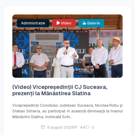
Administrație
Video
Galerie
(Video) Vicepreședinții CJ Suceava,
prezenți la Mănăstirea Slatina
Vicepreședinții Consiliului Județean Suceava, Nicolae Robu și
Stelian Simeria, au participat în această dimineață la hramul
Mănăstirii Slatina, închinată Schi...
6 august 2026
44
0