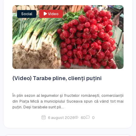
Social
Video
(Video) Tarabe pline, clienți puțini
În plin sezon al legumelor și fructelor românești, comercianții
din Piața Mică a municipiului Suceava spun că vând tot mai
puțin. Deși tarabele sunt pli...
6 august 2026
60
0