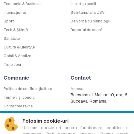
Economie & Business
În curtea școlii
Internațional
Se întâmplă la USV
Sport
De vorbă cu psihologul
Tech & Știință
Raportul de seară
Sănătate
Cultura & Lifestyle
Opinii & Analize
Timp liber
Companie
Contact
Politica de confidențialitate
Adresa
Bulevardul 1 Mai, nr. 10, etaj 6,
Termeni și condiții
Suceava, România
Contactează-ne
WhatsApp
Cod deontologic
0753222727
Folosim cookie‑uri
CNA
Utilizam cookie-uri pentru functionare, analitice si