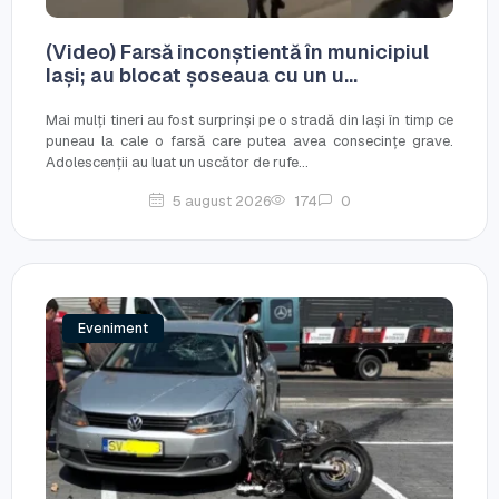
(Video) Farsă inconștientă în municipiul
Iași; au blocat șoseaua cu un u...
Mai mulți tineri au fost surprinși pe o stradă din Iași în timp ce
puneau la cale o farsă care putea avea consecințe grave.
Adolescenții au luat un uscător de rufe...
5 august 2026
174
0
Eveniment