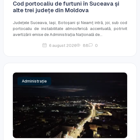
Cod portocaliu de furtuni în Suceava și
alte trei județe din Moldova
Județele Suceava, Iași, Botoșani și Neamț intră, joi, sub cod
portocaliu de instabilitate atmosferică accentuată, potrivit
avertizării emise de Administrația Națională de...
6 august 2026
88
0
Administrație