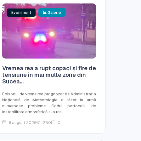
Eveniment
Galerie
Vremea rea a rupt copaci și fire de
tensiune în mai multe zone din
Sucea...
Episodul de vreme rea prognozat de Administrația
Națională de Meteorologie a lăsat în urmă
numeroase probleme. Codul portocaliu de
instabilitate atmosferică s-a res...
6 august 2026
280
0