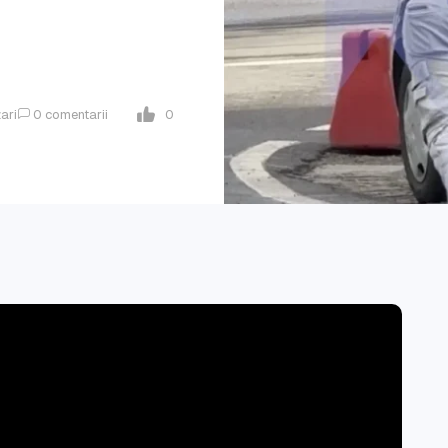
zari
0
comentarii
0