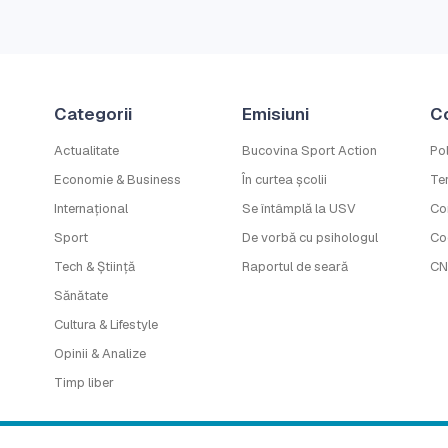
Categorii
Emisiuni
C
Actualitate
Bucovina Sport Action
Pol
Economie & Business
În curtea școlii
Ter
Internațional
Se întâmplă la USV
Co
Sport
De vorbă cu psihologul
Co
Tech & Știință
Raportul de seară
CN
Sănătate
Cultura & Lifestyle
Opinii & Analize
Timp liber