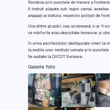
România prin punctele de trecere a frontierei
fi trebuit plasate sub regim vamal, acestea
angajați ai statului, respectiv polițiști de fron
Una dintre grupări, cea ucraineană, s-ar fi o
ce mărfurile erau depozitate temporar și ulte
În urma perchezițiilor desfășurate vineri la 
la sediile unor instituții vamale și în puncte
fie audiate la DIICOT Suceava.
Galerie foto