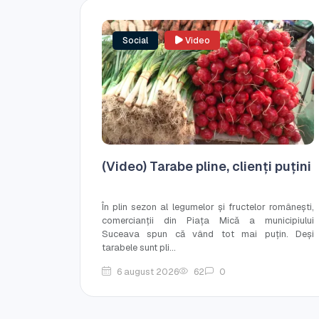
Social
Video
(Video) Tarabe pline, clienți puțini
În plin sezon al legumelor și fructelor românești,
comercianții din Piața Mică a municipiului
Suceava spun că vând tot mai puțin. Deși
tarabele sunt pli...
6 august 2026
62
0