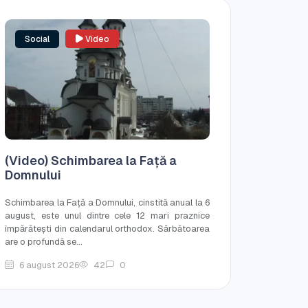
Social
Video
(Video) Schimbarea la Față a
Domnului
Schimbarea la Față a Domnului, cinstită anual la 6
august, este unul dintre cele 12 mari praznice
împărătești din calendarul orthodox. Sărbătoarea
are o profundă se...
6 august 2026
42
0