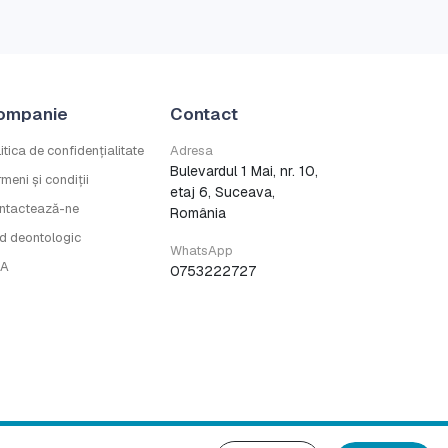
ompanie
Contact
itica de confidențialitate
Adresa
Bulevardul 1 Mai, nr. 10,
meni și condiții
etaj 6, Suceava,
ntactează-ne
România
d deontologic
WhatsApp
A
0753222727