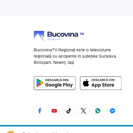
BucovinaTV Regional este o televiziune
regională cu acoperire în județele Suceava,
Botoşani, Neamț, Iași.