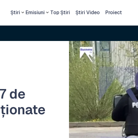
Știri
Emisiuni
Top Știri
Știri Video
Proiect
7 de
ționate
e