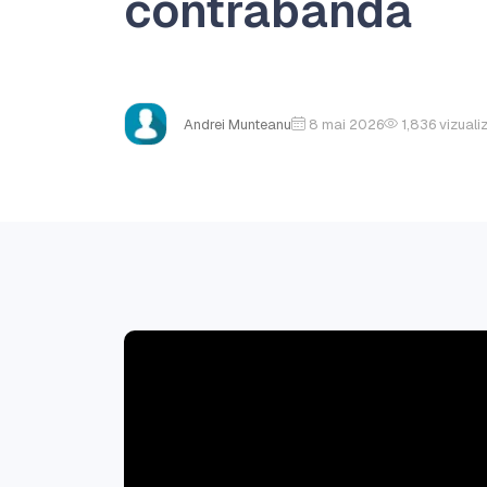
contrabandă
Andrei Munteanu
8 mai 2026
1,836
vizuali