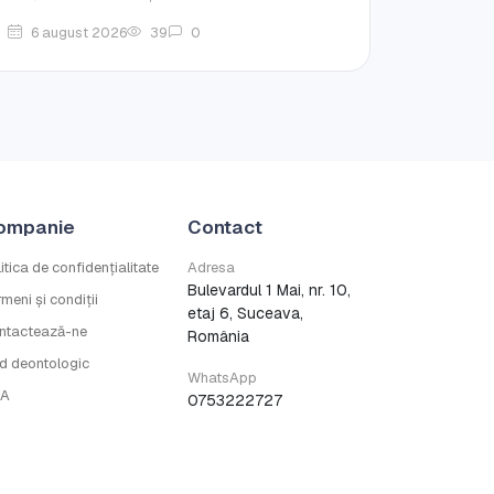
6 august 2026
39
0
ompanie
Contact
itica de confidențialitate
Adresa
Bulevardul 1 Mai, nr. 10,
meni și condiții
etaj 6, Suceava,
ntactează-ne
România
d deontologic
WhatsApp
A
0753222727