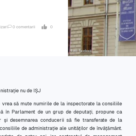
izari
0
comentarii
0
Foto: facebook
inistrație nu de IȘJ
 vrea să mute numirile de la inspectorate la consiliile
epusă în Parlament de un grup de deputați, propune ca
or și desemnarea conducerii să fie transferate de la
onsiliile de administrație ale unităților de învățământ.