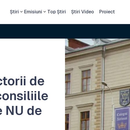
Știri
Emisiuni
Top Știri
Știri Video
Proiect
torii de
onsiliile
e NU de