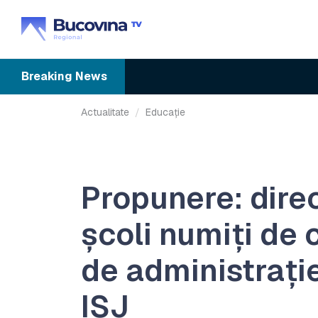
Breaking
News
Actualitate
Educație
Propunere: direc
școli numiți de c
de administrați
IȘJ