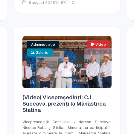
6 august 2026
57
0
Administrație
Video
Galerie
(Video) Vicepreședinții CJ
Suceava, prezenți la Mănăstirea
Slatina
Vicepreședinții Consiliului Județean Suceava,
Nicolae Robu și Stelian Simeria, au participat în
această dimineață la hramul Mănăstirii Slatina,