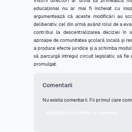
Viitorii directori ar urma să primească 
educațional nu ar mai fi încheiat cu inspec
argumentează că aceste modificări au sc
deliberativ, cel din urmă având rolul de a e
contribui la descentralizarea deciziei în
aproape de comunitatea școlară locală și res
a produce efecte juridice și a schimba modul î
să parcurgă întregul circuit legislativ, să f
promulgat.
Comentarii
Nu exista comentarii. Fii primul care co
Autentifică-te pentru a comenta