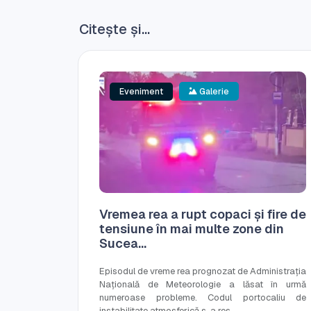
Citește și...
Eveniment
Galerie
Vremea rea a rupt copaci și fire de
tensiune în mai multe zone din
Sucea...
Episodul de vreme rea prognozat de Administrația
Națională de Meteorologie a lăsat în urmă
numeroase probleme. Codul portocaliu de
instabilitate atmosferică s-a res...