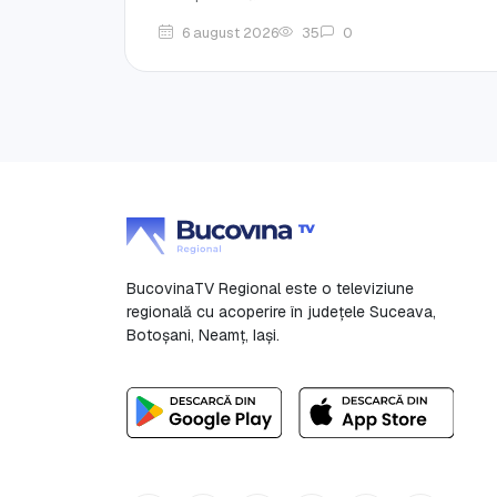
6 august 2026
35
0
BucovinaTV Regional este o televiziune
regională cu acoperire în județele Suceava,
Botoşani, Neamț, Iași.