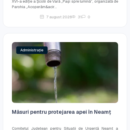
XVI-a ediție a Școlii de Vară „Pași spre lumină”, organizată de
Parohia „Acoperăm&acir...
7 august 2026
31
0
Administrație
Măsuri pentru protejarea apei în Neamț
Comitetul Județean pentru Situații de Urgență Neamț a