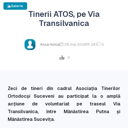
Galerie
Tinerii ATOS, pe Via
Transilvanica
Anca Holca
28 mai 2026
241
0
0
Zeci de tineri din cadrul Asociația Tinerilor
Ortodocși Suceveni au participat la o amplă
acțiune de voluntariat pe traseul Via
Transilvanica, între Mănăstirea Putna și
Mănăstirea Sucevița.