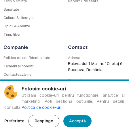
Tech & Știință
Raportul de seară
Sănătate
Cultura & Lifestyle
Opinii & Analize
Timp liber
Companie
Contact
Politica de confidențialitate
Adresa
Bulevardul 1 Mai, nr. 10, etaj 6,
Termeni și condiții
Suceava, România
Contactează-ne
WhatsApp
Cod deontologic
0753222727
Folosim cookie‑uri
CNA
Utilizam cookie-uri pentru functionare, analitice si
marketing. Poti gestiona optiunile. Pentru detalii,
consulta
Politica de cookie-uri
.
Bucovina TV Regional este marcă înregistrată a B.G. MEDIA S.R.L.
Copyright © 2016-2026. Toate drepturile rezervate.
Preferințe
Respinge
Acceptă
Design & Development:
Ace of Pixels
.