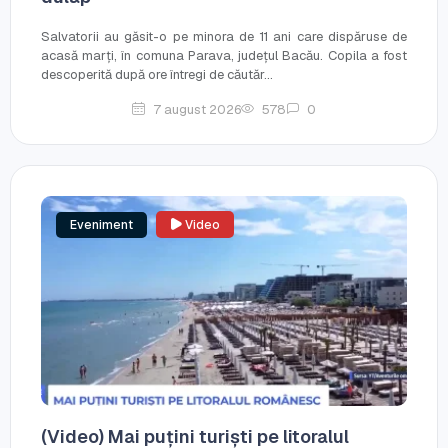
Salvatorii au găsit-o pe minora de 11 ani care dispăruse de
acasă marți, în comuna Parava, județul Bacău. Copila a fost
descoperită după ore întregi de căutăr...
7 august 2026
578
0
Eveniment
Video
(Video) Mai puțini turiști pe litoralul