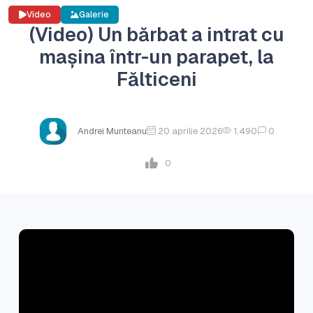
Video
Galerie
(Video) Un bărbat a intrat cu
mașina într-un parapet, la
Fălticeni
Andrei Munteanu
20 aprilie 2026
1,490
0
0