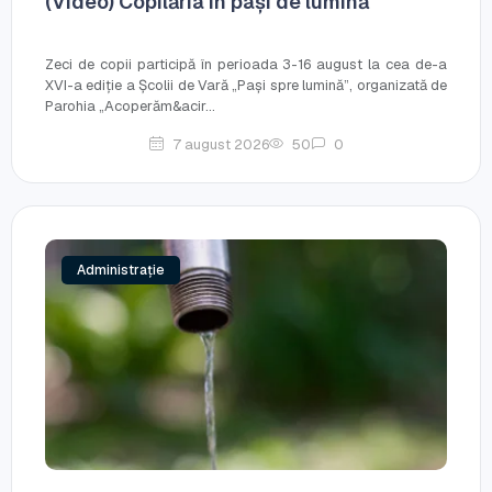
(Video) Copilăria în pași de lumină
Zeci de copii participă în perioada 3-16 august la cea de-a
XVI-a ediție a Școlii de Vară „Pași spre lumină”, organizată de
Parohia „Acoperăm&acir...
7 august 2026
50
0
Administrație