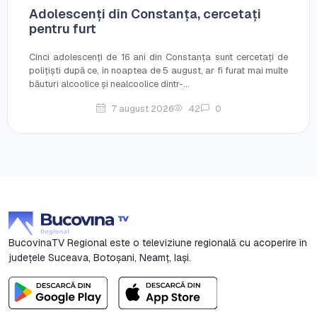
Adolescenți din Constanța, cercetați
pentru furt
Cinci adolescenți de 16 ani din Constanța sunt cercetați de
polițiști după ce, în noaptea de 5 august, ar fi furat mai multe
băuturi alcoolice și nealcoolice dintr-...
7 august 2026
42
0
BucovinaTV Regional este o televiziune regională cu acoperire în
județele Suceava, Botoşani, Neamț, Iași.