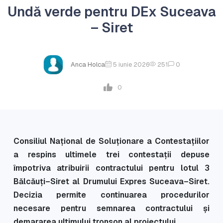
Undă verde pentru DEx Suceava
– Siret
Anca Holca
5 iunie 2026
251
0
0
Consiliul Național de Soluționare a Contestațiilor
a respins ultimele trei contestații depuse
împotriva atribuirii contractului pentru lotul 3
Bălcăuți–Siret al Drumului Expres Suceava–Siret.
Decizia permite continuarea procedurilor
necesare pentru semnarea contractului și
demararea ultimului tronson al proiectului.