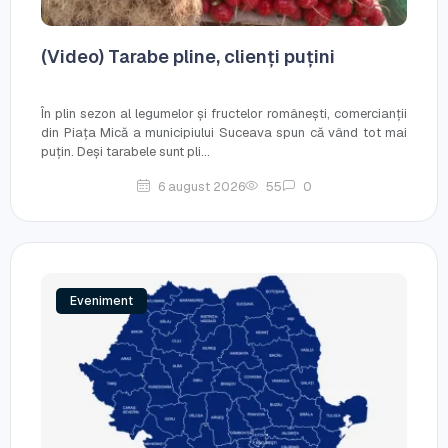
(Video) Tarabe pline, clienți puțini
În plin sezon al legumelor și fructelor românești, comercianții
din Piața Mică a municipiului Suceava spun că vând tot mai
puțin. Deși tarabele sunt pli...
6 august 2026
55
0
Eveniment