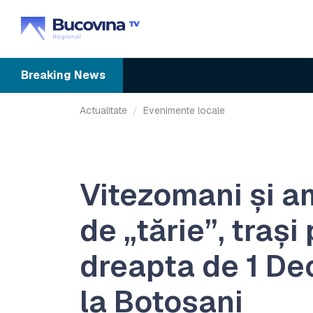
Breaking
News
Actualitate
Evenimente locale
Vitezomani și a
de „tărie”, trași
dreapta de 1 De
la Botoșani