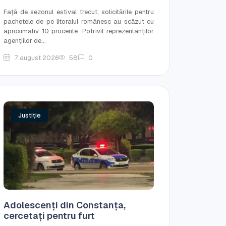
Față de sezonul estival trecut, solicitările pentru
pachetele de pe litoralul românesc au scăzut cu
aproximativ 10 procente. Potrivit reprezentanților
agențiilor de...
7 august 2026
58
0
Justiție
Adolescenți din Constanța,
cercetați pentru furt