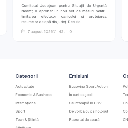
Comitetul Județean pentru Situații de Urgență
Neamț a aprobat un nou set de măsuri pentru
limitarea efectelor caniculei și protejarea
resurselor de apă din județ. Decizia...
7 august 2026
43
0
Categorii
Emisiuni
C
Actualitate
Bucovina Sport Action
Pol
Economie & Business
În curtea școlii
Ter
Internațional
Se întâmplă la USV
Co
Sport
De vorbă cu psihologul
Co
Tech & Știință
Raportul de seară
CN
Sănătate