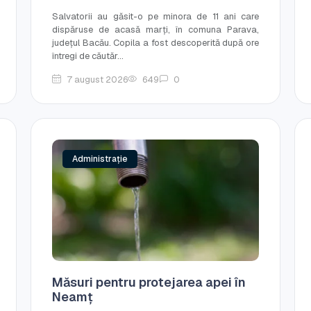
Salvatorii au găsit-o pe minora de 11 ani care
dispăruse de acasă marți, în comuna Parava,
județul Bacău. Copila a fost descoperită după ore
întregi de căutăr...
7 august 2026
649
0
Administrație
Măsuri pentru protejarea apei în
Neamț