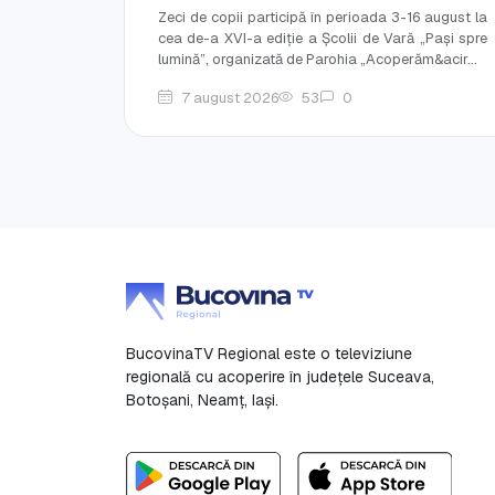
Zeci de copii participă în perioada 3-16 august la
cea de-a XVI-a ediție a Școlii de Vară „Pași spre
lumină”, organizată de Parohia „Acoperăm&acir...
7 august 2026
53
0
BucovinaTV Regional este o televiziune
regională cu acoperire în județele Suceava,
Botoşani, Neamț, Iași.