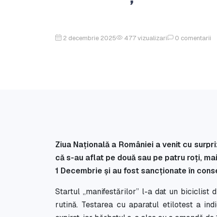
2 decembrie 2025
477
vizualizari
0
comentarii
Ziua Națională a României a venit cu surpriz
că s-au aflat pe două sau pe patru roți, ma
1 Decembrie și au fost sancționate în cons
Startul „manifestărilor” l-a dat un biciclist
rutină. Testarea cu aparatul etilotest a in