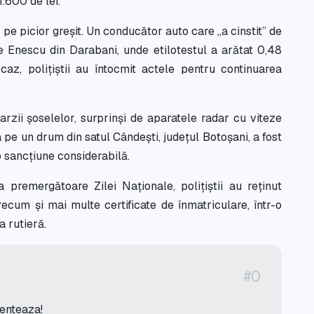
1.600 de lei.
și pe picior greșit. Un conducător auto care „a cinstit” de
e Enescu din Darabani, unde etilotestul a arătat 0,48
caz, polițiștii au întocmit actele pentru continuarea
arzii șoselelor, surprinși de aparatele radar cu viteze
a pe un drum din satul Cândești, județul Botoșani, a fost
o sancțiune considerabilă.
 premergătoare Zilei Naționale, polițiștii au reținut
cum și mai multe certificate de înmatriculare, într-o
 rutieră.
#0
menteaza!