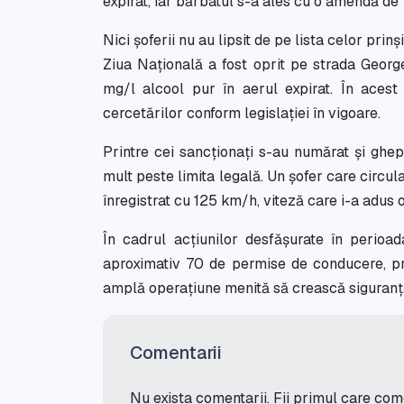
expirat, iar bărbatul s-a ales cu o amendă de 
Nici șoferii nu au lipsit de pe lista celor prin
Ziua Națională a fost oprit pe strada Georg
mg/l alcool pur în aerul expirat. În acest 
cercetărilor conform legislației în vigoare.
Printre cei sancționați s-au numărat și ghep
mult peste limita legală. Un șofer care circul
înregistrat cu 125 km/h, viteză care i-a adus 
În cadrul acțiunilor desfășurate în perioada
aproximativ 70 de permise de conducere, pre
amplă operațiune menită să crească siguranța
Comentarii
Nu exista comentarii. Fii primul care co