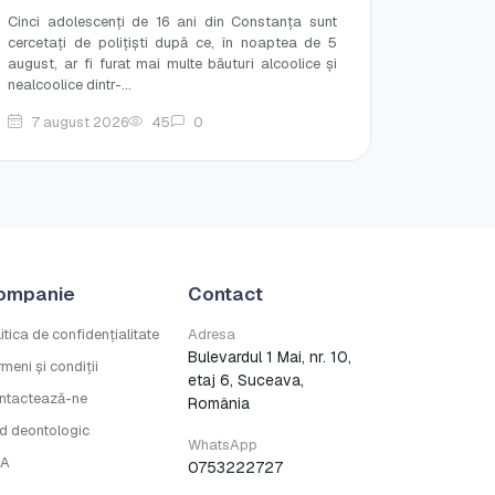
Cinci adolescenți de 16 ani din Constanța sunt
cercetați de polițiști după ce, în noaptea de 5
august, ar fi furat mai multe băuturi alcoolice și
nealcoolice dintr-...
7 august 2026
45
0
ompanie
Contact
itica de confidențialitate
Adresa
Bulevardul 1 Mai, nr. 10,
meni și condiții
etaj 6, Suceava,
ntactează-ne
România
d deontologic
WhatsApp
A
0753222727