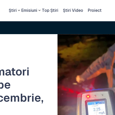
Știri
Emisiuni
Top Știri
Știri Video
Proiect
matori
 pe
cembrie,