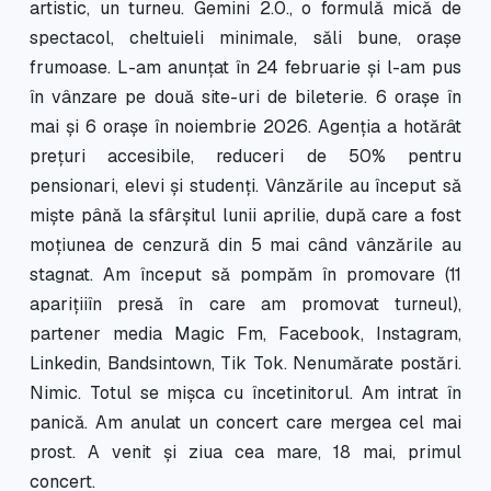
artistic, un turneu. Gemini 2.0., o formulă mică de
spectacol, cheltuieli minimale, săli bune, orașe
frumoase. L-am anunțat în 24 februarie și l-am pus
în vânzare pe două site-uri de bileterie. 6 orașe în
mai și 6 orașe în noiembrie 2026. Agenția a hotărât
prețuri accesibile, reduceri de 50% pentru
pensionari, elevi și studenți. Vânzările au început să
miște până la sfârșitul lunii aprilie, după care a fost
moțiunea de cenzură din 5 mai când vânzările au
stagnat. Am început să pompăm în promovare (11
aparițiiîn presă în care am promovat turneul),
partener media Magic Fm, Facebook, Instagram,
Linkedin, Bandsintown, Tik Tok. Nenumărate postări.
Nimic. Totul se mișca cu încetinitorul. Am intrat în
panică. Am anulat un concert care mergea cel mai
prost. A venit și ziua cea mare, 18 mai, primul
concert.