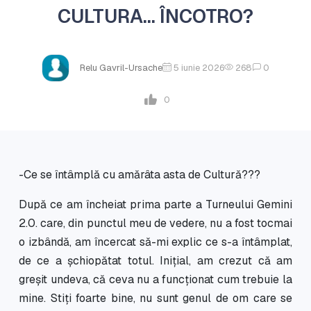
CULTURA… ÎNCOTRO?
Relu Gavril-Ursache
5 iunie 2026
268
0
0
-Ce se întâmplă cu amărâta asta de Cultură???
După ce am încheiat prima parte a Turneului Gemini
2.0. care, din punctul meu de vedere, nu a fost tocmai
o izbândă, am încercat să-mi explic ce s-a întâmplat,
de ce a șchiopătat totul. Inițial, am crezut că am
greșit undeva, că ceva nu a funcționat cum trebuie la
mine. Stiți foarte bine, nu sunt genul de om care se