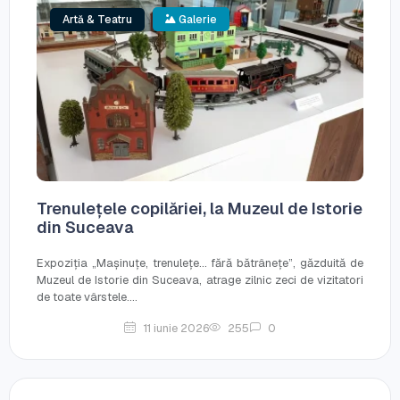
Artă & Teatru
Galerie
Trenulețele copilăriei, la Muzeul de Istorie
din Suceava
Expoziția „Mașinuțe, trenulețe... fără bătrânețe”, găzduită de
Muzeul de Istorie din Suceava, atrage zilnic zeci de vizitatori
de toate vârstele....
11 iunie 2026
255
0