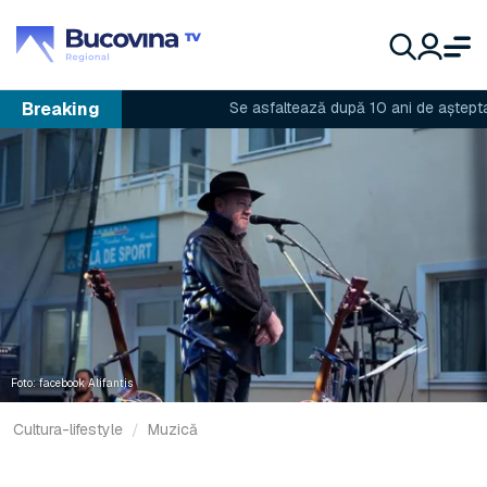
Breaking
Se asfaltează după 10 ani de așteptare
Foto: facebook Alifantis
Cultura-lifestyle
Muzică