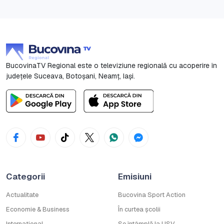
BucovinaTV Regional este o televiziune regională cu acoperire în
județele Suceava, Botoşani, Neamț, Iași.
Categorii
Emisiuni
Actualitate
Bucovina Sport Action
Economie & Business
În curtea școlii
Internațional
Se întâmplă la USV