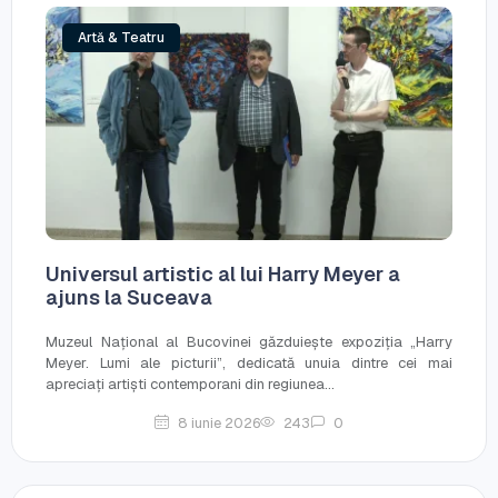
Artă & Teatru
Universul artistic al lui Harry Meyer a
ajuns la Suceava
Muzeul Național al Bucovinei găzduiește expoziția „Harry
Meyer. Lumi ale picturii”, dedicată unuia dintre cei mai
apreciați artiști contemporani din regiunea...
8 iunie 2026
243
0