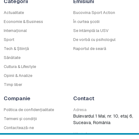
Categorii
Emisiuni
Actualitate
Bucovina Sport Action
Economie & Business
În curtea școlii
Internațional
Se întâmplă la USV
Sport
De vorbă cu psihologul
Tech & Știință
Raportul de seară
Sănătate
Cultura & Lifestyle
Opinii & Analize
Timp liber
Companie
Contact
Politica de confidențialitate
Adresa
Bulevardul 1 Mai, nr. 10, etaj 6,
Termeni și condiții
Suceava, România
Contactează-ne
WhatsApp
Cod deontologic