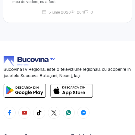
meu de vedere, nu a fost...
5 iunie 2026
264
0
BucovinaTV Regional este o televiziune regională cu acoperire în
județele Suceava, Botoşani, Neamț, Iași.