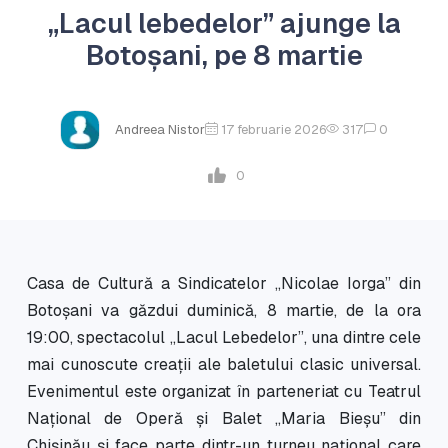
„Lacul lebedelor” ajunge la
Botoșani, pe 8 martie
Andreea Nistor
17 februarie 2026
317
0
0
Casa de Cultură a Sindicatelor „Nicolae Iorga” din
Botoșani va găzdui duminică, 8 martie, de la ora
19:00, spectacolul „Lacul Lebedelor”, una dintre cele
mai cunoscute creații ale baletului clasic universal.
Evenimentul este organizat în parteneriat cu Teatrul
Național de Operă și Balet „Maria Bieșu” din
Chișinău și face parte dintr-un turneu național care