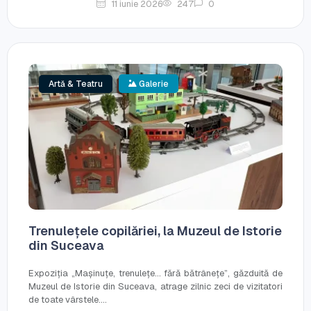
11 iunie 2026
247
0
Artă & Teatru
Galerie
Trenulețele copilăriei, la Muzeul de Istorie
din Suceava
Expoziția „Mașinuțe, trenulețe... fără bătrânețe”, găzduită de
Muzeul de Istorie din Suceava, atrage zilnic zeci de vizitatori
de toate vârstele....