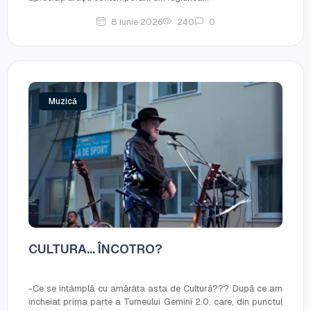
8 iunie 2026
240
0
Muzică
CULTURA… ÎNCOTRO?
-Ce se întâmplă cu amărâta asta de Cultură??? După ce am
încheiat prima parte a Turneului Gemini 2.0. care, din punctul