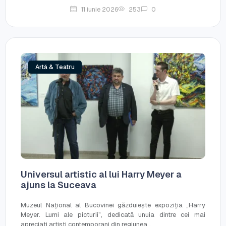
11 iunie 2026
253
0
Artă & Teatru
Universul artistic al lui Harry Meyer a
ajuns la Suceava
Muzeul Național al Bucovinei găzduiește expoziția „Harry
Meyer. Lumi ale picturii”, dedicată unuia dintre cei mai
apreciați artiști contemporani din regiunea...