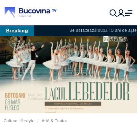
Breaking
Se asfaltează după 10 ani de așteptare
Cultura-lifestyle
Artă & Teatru