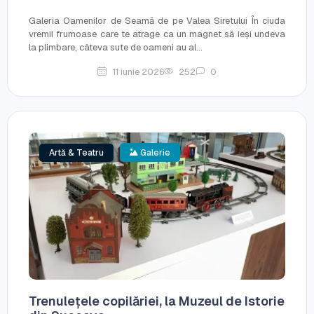
Galeria Oamenilor de Seamă de pe Valea Siretului În ciuda
vremii frumoase care te atrage ca un magnet să ieși undeva
la plimbare, câteva sute de oameni au al...
11 iunie 2026
252
0
Artă & Teatru
Galerie
Trenulețele copilăriei, la Muzeul de Istorie