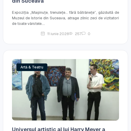
din Suceava
Expoziția „Mașinuțe, trenulețe... fără bătrânețe”, găzduită de
Muzeul de Istorie din Suceava, atrage zilnic zeci de vizitatori
de toate vârstele....
11 iunie 2026
257
0
Artă & Teatru
Universul artistic al lui Harry Meyer a