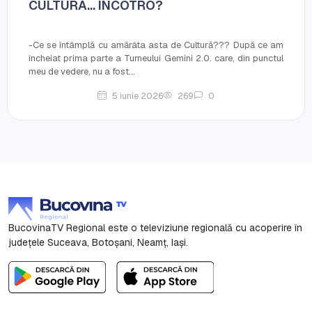
CULTURA… ÎNCOTRO?
-Ce se întâmplă cu amărâta asta de Cultură??? După ce am
încheiat prima parte a Turneului Gemini 2.0. care, din punctul
meu de vedere, nu a fost...
5 iunie 2026
269
0
BucovinaTV Regional este o televiziune regională cu acoperire în
județele Suceava, Botoşani, Neamț, Iași.