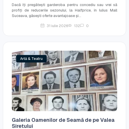
Dacă îți pregătești garderoba pentru concediu sau vrei să
profiți de reducerile sezonului, la Halfprice, în Iulius Mall
Suceava, găsești oferte avantajoase și...
31 iulie 2026
132
0
Artă & Teatru
Galeria Oamenilor de Seamă de pe Valea
Siretului