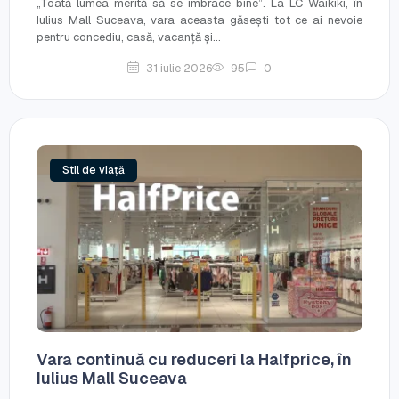
„Toată lumea merită să se imbrace bine”. La LC Waikiki, în
Iulius Mall Suceava, vara aceasta găsești tot ce ai nevoie
pentru concediu, casă, vacanță și...
31 iulie 2026
95
0
Stil de viață
Vara continuă cu reduceri la Halfprice, în
Iulius Mall Suceava