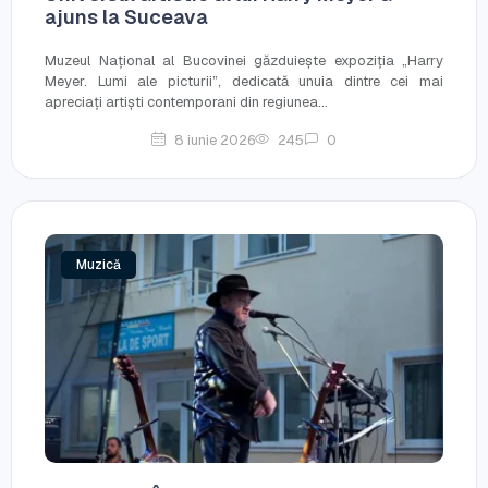
ajuns la Suceava
Muzeul Național al Bucovinei găzduiește expoziția „Harry
Meyer. Lumi ale picturii”, dedicată unuia dintre cei mai
apreciați artiști contemporani din regiunea...
8 iunie 2026
245
0
Muzică