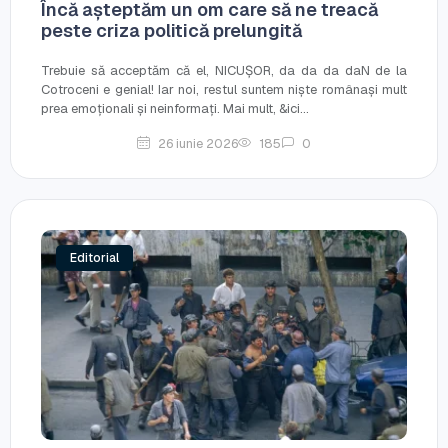
Încă așteptăm un om care să ne treacă
peste criza politică prelungită
Trebuie să acceptăm că el, NICUȘOR, da da da daN de la
Cotroceni e genial! Iar noi, restul suntem niște românași mult
prea emoționali și neinformați. Mai mult, &ici...
26 iunie 2026
185
0
Editorial