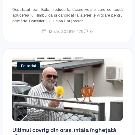
Deputatul Ioan Bălan reduce la tăcere vocile care contestă
aducerea lui Rîmbu ca și candidat la alegerile viitoare pentru
primărie. Consilierului Lucian Harșovschi...
12 iulie 2026
178
0
Editorial
Ultimul covrig din oraș, întâia înghețată