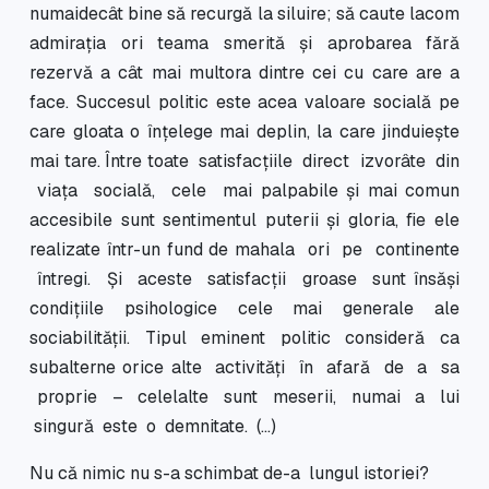
numaidecât bine să recurgă la siluire; să caute lacom
admiraţia ori teama smerită şi aprobarea fără
rezervă a cât mai multora dintre cei cu care are a
face. Succesul politic este acea valoare socială pe
care gloata o înţelege mai deplin, la care jinduieşte
mai tare. Între toate satisfacţiile direct izvorâte din
viaţa socială, cele mai palpabile şi mai comun
accesibile sunt sentimentul puterii şi gloria, fie ele
realizate într-un fund de mahala ori pe continente
întregi. Şi aceste satisfacţii groase sunt însăşi
condiţiile psihologice cele mai generale ale
sociabilităţii. Tipul eminent politic consideră ca
subalterne orice alte activităţi în afară de a sa
proprie – celelalte sunt meserii, numai a lui
singură este o demnitate. (…)
Nu că nimic nu s-a schimbat de-a lungul istoriei?