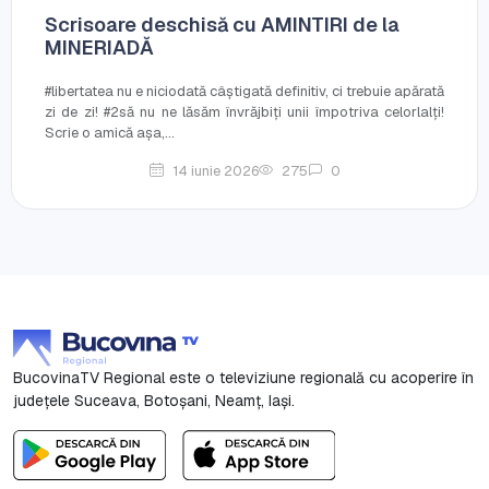
Scrisoare deschisă cu AMINTIRI de la
MINERIADĂ
#libertatea nu e niciodată câștigată definitiv, ci trebuie apărată
zi de zi! #2să nu ne lăsăm învrăjbiți unii împotriva celorlalți!
Scrie o amică așa,...
14 iunie 2026
275
0
BucovinaTV Regional este o televiziune regională cu acoperire în
județele Suceava, Botoşani, Neamț, Iași.