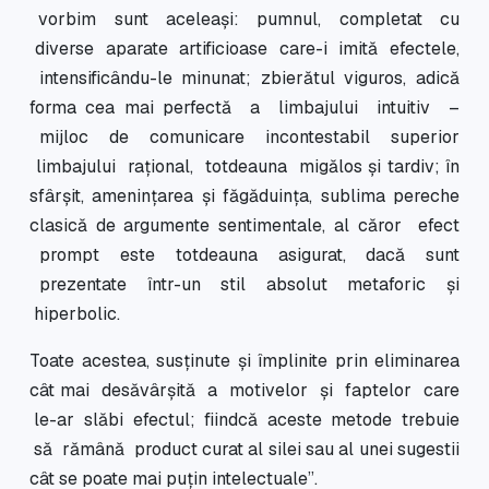
vorbim sunt aceleaşi: pumnul, completat cu
diverse aparate artificioase care-i imită efectele,
intensificându-le minunat; zbierătul viguros, adică
forma cea mai perfectă a limbajului intuitiv –
mijloc de comunicare incontestabil superior
limbajului raţional, totdeauna migălos şi tardiv; în
sfârşit, ameninţarea şi făgăduinţa, sublima pereche
clasică de argumente sentimentale, al căror efect
prompt este totdeauna asigurat, dacă sunt
prezentate într-un stil absolut metaforic şi
hiperbolic.
Toate acestea, susţinute şi împlinite prin eliminarea
cât mai desăvârşită a motivelor şi faptelor care
le-ar slăbi efectul; fiindcă aceste metode trebuie
să rămână product curat al silei sau al unei sugestii
cât se poate mai puţin intelectuale”.