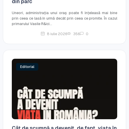
din parc
Uneori, administrația unui oraș poate fi înțeleasă mai bine
prin ceea ce lasă în urmă decât prin ceea ce promite. În cazul
primarului Vasile R&ici...
8 iulie 2026
356
0
Editorial
Cât de scumpă a devenit, de fapt, viața în