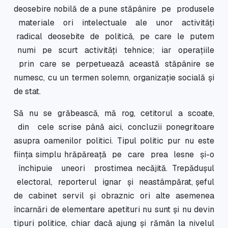
deosebire nobilă de a pune stăpânire pe produsele
materiale ori intelectuale ale unor activităţi
radical deosebite de politică, pe care le putem
numi pe scurt activităţi tehnice; iar operaţiile
prin care se perpetuează această stăpânire se
numesc, cu un termen solemn, organizaţie socială şi
de stat.
Să nu se grăbească, mă rog, cetitorul a scoate,
din cele scrise până aici, concluzii ponegritoare
asupra oamenilor politici. Tipul politic pur nu este
fiinţa simplu hrăpăreaţă pe care prea lesne şi-o
închipuie uneori prostimea necăjită. Trepăduşul
electoral, reporterul ignar şi neastâmpărat, şeful
de cabinet servil şi obraznic ori alte asemenea
încarnări de elementare apetituri nu sunt şi nu devin
tipuri politice, chiar dacă ajung şi rămân la nivelul