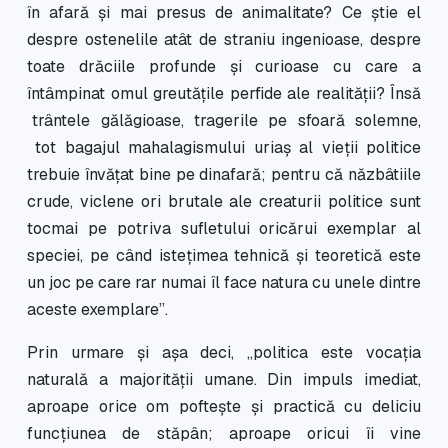
în afară şi mai presus de animalitate? Ce ştie el
despre ostenelile atât de straniu ingenioase, despre
toate drăciile profunde şi curioase cu care a
întâmpinat omul greutăţile perfide ale realităţii? Însă
trântele gălăgioase, tragerile pe sfoară solemne,
tot bagajul mahalagismului uriaş al vieţii politice
trebuie învăţat bine pe dinafară; pentru că năzbâtiile
crude, viclene ori brutale ale creaturii politice sunt
tocmai pe potriva sufletului oricărui exemplar al
speciei, pe când isteţimea tehnică şi teoretică este
un joc pe care rar numai îl face natura cu unele dintre
aceste exemplare”.
Prin urmare și așa deci, „politica este vocaţia
naturală a majorităţii umane. Din impuls imediat,
aproape orice om pofteşte şi practică cu deliciu
funcţiunea de stăpân; aproape oricui îi vine