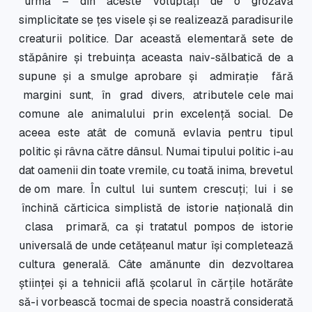
urmă – din aceste voluptăţi de o grozavă
simplicitate se ţes visele şi se realizează paradisurile
creaturii politice. Dar această elementară sete de
stăpânire şi trebuinţa aceasta naiv-sălbatică de a
supune şi a smulge aprobare şi admiraţie fără
margini sunt, în grad divers, atributele cele mai
comune ale animalului prin excelenţă social. De
aceea este atât de comună evlavia pentru tipul
politic şi râvna către dânsul. Numai tipului politic i-au
dat oamenii din toate vremile, cu toată inima, brevetul
de om mare. În cultul lui suntem crescuţi; lui i se
închină cărticica simplistă de istorie naţională din
clasa primară, ca şi tratatul pompos de istorie
universală de unde cetăţeanul matur îşi completează
cultura generală. Câte amănunte din dezvoltarea
ştiinţei şi a tehnicii află şcolarul în cărţile hotărâte
să-i vorbească tocmai de specia noastră considerată