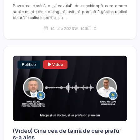
Povestea clasică a „viteazului” de-o șchioapă care omora
șapte muște dintr-o singură lovitură pare să fi găsit o replică
bizară în culisele politicii su...
14 iulie 2026
149
0
Politice
Video
(Video) Cina cea de taină de care prafu’
s-a ales