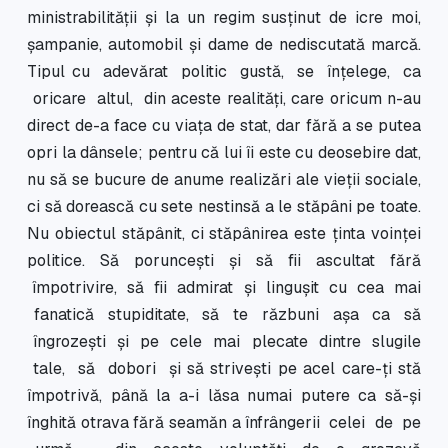
ministrabilităţii şi la un regim susţinut de icre moi,
şampanie, automobil şi dame de nediscutată marcă.
Tipul cu adevărat politic gustă, se înţelege, ca
oricare altul, din aceste realităţi, care oricum n-au
direct de-a face cu viaţa de stat, dar fără a se putea
opri la dânsele; pentru că lui îi este cu deosebire dat,
nu să se bucure de anume realizări ale vieţii sociale,
ci să dorească cu sete nestinsă a le stăpâni pe toate.
Nu obiectul stăpânit, ci stăpânirea este ţinta voinţei
politice. Să porunceşti şi să fii ascultat fără
împotrivire, să fii admirat şi linguşit cu cea mai
fanatică stupiditate, să te răzbuni aşa ca să
îngrozeşti şi pe cele mai plecate dintre slugile
tale, să dobori şi să striveşti pe acel care-ţi stă
împotrivă, până la a-i lăsa numai putere ca să-şi
înghită otrava fără seamăn a înfrângerii celei de pe