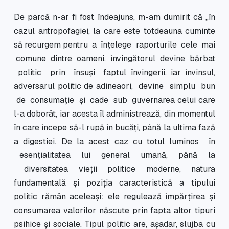
De parcă n-ar fi fost îndeajuns, m-am dumirit că „în
cazul antropofagiei, la care este totdeauna cuminte
să recurgem pentru a înţelege raporturile cele mai
comune dintre oameni, învingătorul devine bărbat
politic prin însuşi faptul învingerii, iar învinsul,
adversarul politic de adineaori, devine simplu bun
de consumaţie şi cade sub guvernarea celui care
l-a doborât, iar acesta îl administrează, din momentul
în care începe să-l rupă în bucăţi, până la ultima fază
a digestiei. De la acest caz cu totul luminos în
esenţialitatea lui general umană, până la
diversitatea vieţii politice moderne, natura
fundamentală şi poziţia caracteristică a tipului
politic rămân aceleaşi: ele regulează împărţirea şi
consumarea valorilor născute prin fapta altor tipuri
psihice şi sociale. Tipul politic are, aşadar, slujba cu