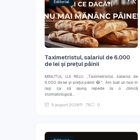
Editorial
Taximetristul, salariul de 6.000
de lei și prețul pâinii
MINUTUL LUI RELU ,,Taximetristul, salariul de
6.000 de lei și prețul pâinii 😂": Am luat un taxi în
Iași ca să ajung repede la o clinică
stomatologică...
9 august 2026
78
0