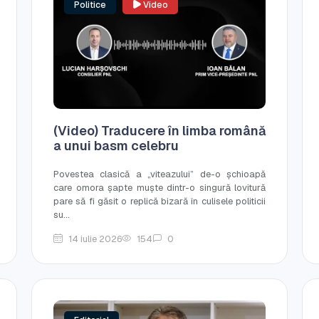
Politice
Video
(Video) Traducere în limba română
a unui basm celebru
Povestea clasică a „viteazului” de-o șchioapă
care omora șapte muște dintr-o singură lovitură
pare să fi găsit o replică bizară în culisele politicii
su...
14 iulie 2026
154
0