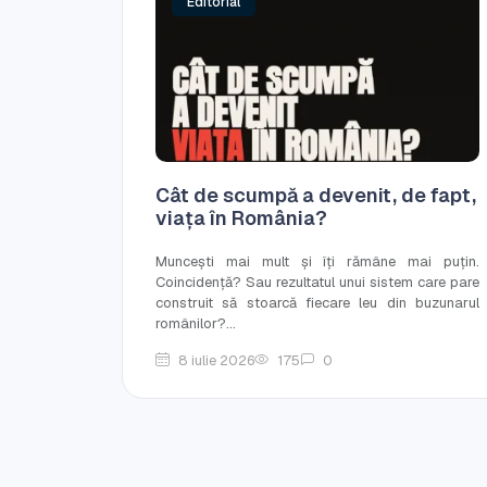
Editorial
Cât de scumpă a devenit, de fapt,
viața în România?
Muncești mai mult și îți rămâne mai puțin.
Coincidență? Sau rezultatul unui sistem care pare
construit să stoarcă fiecare leu din buzunarul
românilor?...
8 iulie 2026
175
0