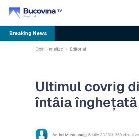
Breaking
News
Opinii-analize
Editorial
Ultimul covrig d
întâia înghețată
Andrei Munteanu
8 iulie 2026
369
vizualiza