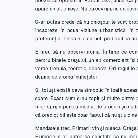
poezia se oprește în Parcul USV, unde, ca pr
apare un alt chioșc. Nu cu covrigi, nu cu covri
S-ar putea crede că nu chioșcurile sunt probl
încadreze în noua viziune urbanistică, în
preferențial. Dacă e la cornet, probabil că nu
E greu să nu observi ironia. În timp ce come
pentru binele orașului, un alt comerciant își 
verde trebuia, teoretic, eliberat. Ori regulile 
depind de aroma înghețatei.
Și, totuși, există ceva simbolic în toată acea
soare. Exact cum s-au topit și multe dintre
mici, sprijin pentru mediul de afaceri și o ad
că predictibil este doar faptul că nu știu cin
Mandatele trec. Primarii vin și pleacă. Orașel
Primărie, s-ar putea să constate că nu mai