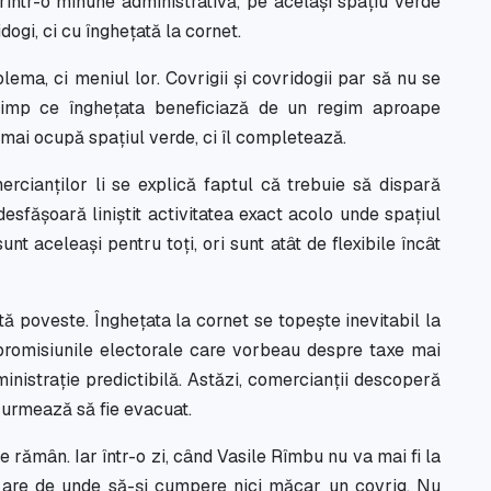
intr-o minune administrativă, pe același spațiu verde
dogi, ci cu înghețată la cornet.
ema, ci meniul lor. Covrigii și covridogii par să nu se
 timp ce înghețata beneficiază de un regim aproape
 mai ocupă spațiul verde, ci îl completează.
rcianților li se explică faptul că trebuie să dispară
desfășoară liniștit activitatea exact acolo unde spațiul
sunt aceleași pentru toți, ori sunt atât de flexibile încât
stă poveste. Înghețata la cornet se topește inevitabil la
 promisiunile electorale care vorbeau despre taxe mai
ministrație predictibilă. Astăzi, comercianții descoperă
e urmează să fie evacuat.
e rămân. Iar într-o zi, când Vasile Rîmbu nu va mai fi la
 are de unde să-și cumpere nici măcar un covrig. Nu