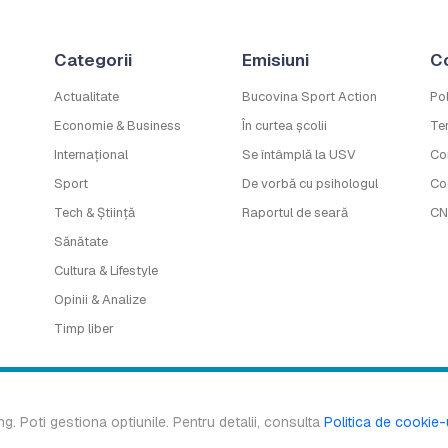
Categorii
Emisiuni
C
Actualitate
Bucovina Sport Action
Pol
Economie & Business
În curtea școlii
Ter
Internațional
Se întâmplă la USV
Co
Sport
De vorbă cu psihologul
Co
Tech & Știință
Raportul de seară
CN
Sănătate
Cultura & Lifestyle
Opinii & Analize
Timp liber
 este marcă înregistrată a B.G. MEDIA S.R.L. Copyright © 2016-2026. Toate 
ng. Poti gestiona optiunile. Pentru detalii, consulta
Politica de cookie-
Design & Development:
Ace of Pixels
.