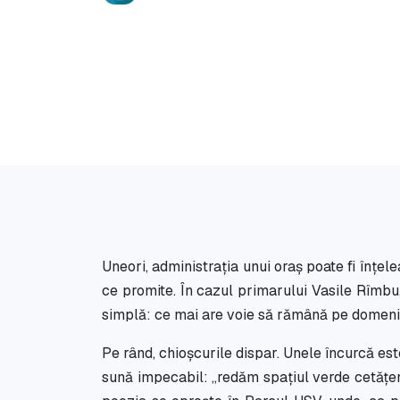
Uneori, administrația unui oraș poate fi înțe
ce promite. În cazul primarului Vasile Rîmbu,
simplă: ce mai are voie să rămână pe domeni
Pe rând, chioșcurile dispar. Unele încurcă este
sună impecabil: „redăm spațiul verde cetățe