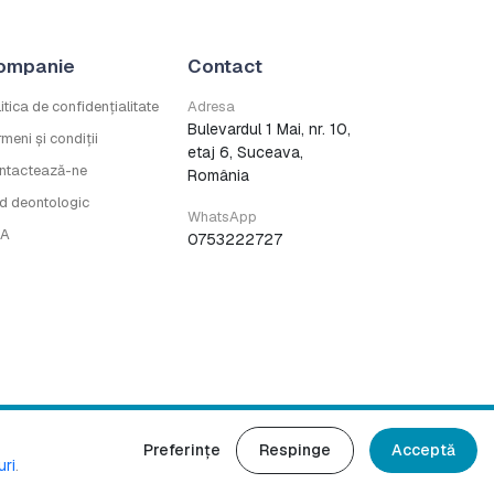
ompanie
Contact
itica de confidențialitate
Adresa
Bulevardul 1 Mai, nr. 10,
meni și condiții
etaj 6, Suceava,
ntactează-ne
România
d deontologic
WhatsApp
A
0753222727
Preferințe
Respinge
Acceptă
drepturile rezervate.
uri
.