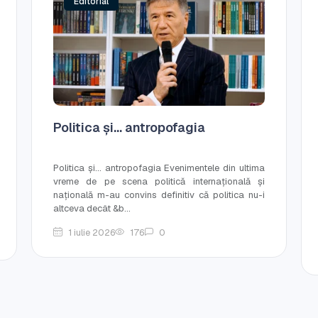
Editorial
Politica și... antropofagia
Politica și... antropofagia Evenimentele din ultima
vreme de pe scena politică internațională și
națională m-au convins definitiv că politica nu-i
altceva decât &b...
1 iulie 2026
176
0