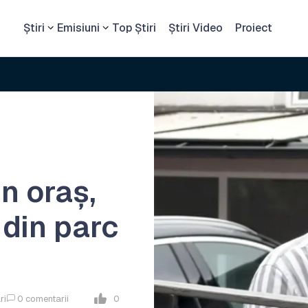
Știri
Emisiuni
Top Știri
Știri Video
Proiect
in oraș,
 din parc
ri
0
comentarii
0