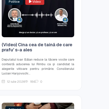
Politice
Video
(Video) Cina cea de taină de care
prafu’ s-a ales
Deputatul Ioan Bălan reduce la tăcere vocile care
contestă aducerea lui Rîmbu ca și candidat la
alegerile viitoare pentru primărie. Consilierului
Lucian Harșovschi...
12 iulie 2026
186
0