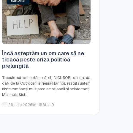
Editorial
Încă așteptăm un om care să ne
treacă peste criza politică
prelungită
Trebuie să acceptăm că el, NICUȘOR, da da da
daN de la Cotroceni e genial! Iar noi, restul suntem
niște românași mult prea emoționali și neinformați.
Mai mult, &ici...
26 iunie 2026
188
0