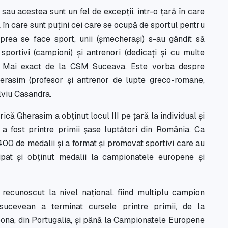
au acestea sunt un fel de excepții, într-o țară în care
 în care sunt puțini cei care se ocupă de sportul pentru
 prea se face sport, unii (șmecherași) s-au gândit să
 sportivi (campioni) și antrenori (dedicați și cu multe
an. Mai exact de la CSM Suceava. Este vorba despre
Gherasim (profesor și antrenor de lupte greco-romane,
ilviu Casandra.
ică Gherasim a obţinut locul III pe ţară la individual şi
 a fost printre primii şase luptători din România. Ca
400 de medalii şi a format şi promovat sportivi care au
ipat şi obţinut medalii la campionatele europene şi
recunoscut la nivel național, fiind multiplu campion
sucevean a terminat cursele printre primii, de la
ona, din Portugalia, şi până la Campionatele Europene