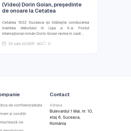
(Video) Dorin Goian, președinte
de onoare la Cetatea
Cetatea 1932 Suceava își întărește conducerea
înaintea debutului în Liga a II-a. Fostul
internațional român Dorin Goian revine în cadr...
30 iulie 2026
60
0
ompanie
Contact
itica de confidențialitate
Adresa
Bulevardul 1 Mai, nr. 10,
meni și condiții
etaj 6, Suceava,
ntactează-ne
România
d deontologic