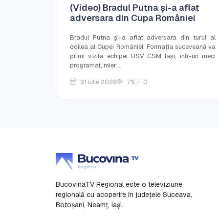
(Video) Bradul Putna și-a aflat
adversara din Cupa României
Bradul Putna și-a aflat adversara din turul al
doilea al Cupei României. Formația suceveană va
primi vizita echipei USV CSM Iași, într-un meci
programat, mier...
31 iulie 2026
71
0
BucovinaTV Regional este o televiziune
regională cu acoperire în județele Suceava,
Botoşani, Neamț, Iași.