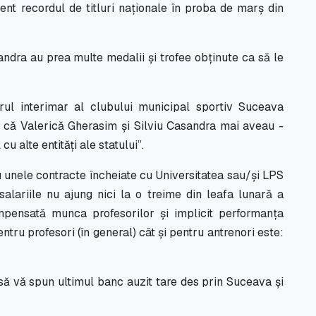
zent recordul de titluri naţionale în proba de marş din
andra au prea multe medalii și trofee obținute ca să le
rul interimar al clubului municipal sportiv Suceava
l că Valerică Gherasim și Silviu Casandra mai aveau -
u alte entități ale statului”.
cu unele contracte încheiate cu Universitatea sau/și LPS
alariile nu ajung nici la o treime din leafa lunară a
pensată munca profesorilor și implicit performanța
entru profesori (în general) cât și pentru antrenori este:
 să vă spun ultimul banc auzit tare des prin Suceava și