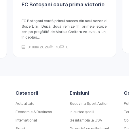
FC Botoșani caută prima victorie
FC Botoșani caută primul succes din noul sezon al
SuperLigii. După două remize în primele etape,
echipa pregătită de Marius Croitoru va evolua luni,
în deplas...
31 iulie 2026
70
0
Categorii
Emisiuni
C
Actualitate
Bucovina Sport Action
Pol
Economie & Business
În curtea școlii
Ter
Internațional
Se întâmplă la USV
Co
Sport
De vorbă cu psihologul
Co