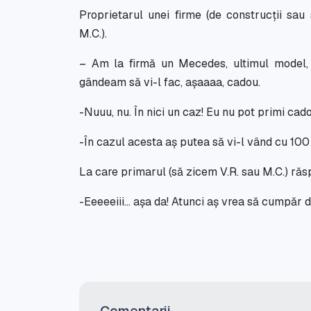
Proprietarul unei firme (de construcții sau 
M.C.).
– Am la firmă un Mecedes, ultimul model, 
gândeam să vi-l fac, așaaaa, cadou.
-Nuuu, nu. În nici un caz! Eu nu pot primi ca
-În cazul acesta aș putea să vi-l vând cu 100
La care primarul (să zicem V.R. sau M.C.) ră
-Eeeeeiii… așa da! Atunci aș vrea să cumpăr 