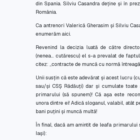
din Spania. Silviu Casandra deţine şi în pre
România.
Ca antrenori Valerică Gherasim și Silviu Cas
enumerăm aici.
Revenind la decizia luată de către directo
(nenea… cutărescu) el s-a prevalat de faptu
citez: ,,contracte de muncă cu normă întreagă c
Unii susțin că este adevărat și acest lucru (
sau/și CSȘ Rădăuți) dar și cumulate toate s
primarului (să spunem)! Că așa este recom
unora dintre ei! Adică sloganul, valabil, atât p
bani puțini și muncă multă!
În final, dacă am amintit de leafa primarului
Iași):