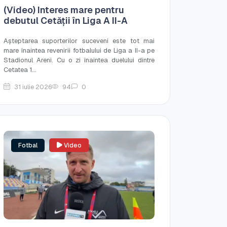
(Video) Interes mare pentru
debutul Cetății în Liga A II-A
Așteptarea suporterilor suceveni este tot mai
mare înaintea revenirii fotbalului de Liga a II-a pe
Stadionul Areni. Cu o zi înaintea duelului dintre
Cetatea 1...
31 iulie 2026
94
0
Fotbal
Video