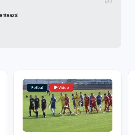
#0
menteaza!
Fotbal
Video