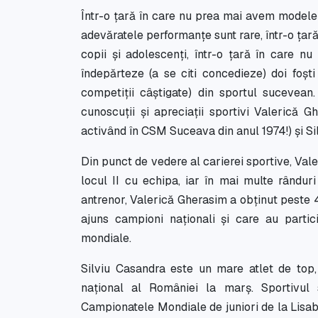
Într-o țară în care nu prea mai avem modele s
adevăratele performanțe sunt rare, într-o țară
copii și adolescenți, într-o țară în care nu
îndepărteze (a se citi concedieze) doi foști
competiții câștigate) din sportul suceve
cunoscuții și apreciații sportivi Valerică 
activând în CSM Suceava din anul 1974!) și S
Din punct de vedere al carierei sportive, Valer
locul II cu echipa, iar în mai multe rânduri
antrenor, Valerică Gherasim a obţinut peste 
ajuns campioni naţionali şi care au partic
mondiale.
Silviu Casandra este un mare atlet de top, 
naţional al României la marş. Sportivul 
Campionatele Mondiale de juniori de la Lisab