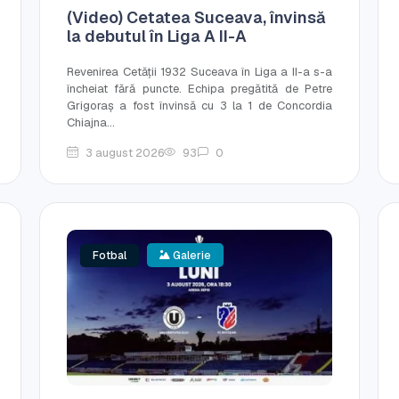
(Video) Cetatea Suceava, învinsă
la debutul în Liga A II-A
Revenirea Cetății 1932 Suceava în Liga a II-a s-a
încheiat fără puncte. Echipa pregătită de Petre
Grigoraș a fost învinsă cu 3 la 1 de Concordia
Chiajna...
3 august 2026
93
0
Fotbal
Galerie