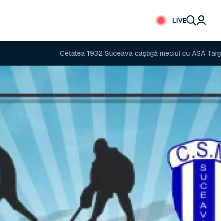
LIVE
Cetatea 1932 Suceava câștigă meciul cu ASA Târgu Mureș