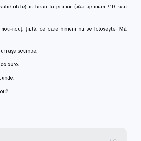
salubritate) în birou la primar (să-i spunem V.R. sau
nou-nouț, țiplă, de care nimeni nu se folosește. Mă
douri așa scumpe.
 de euro.
spunde:
două.