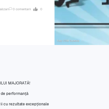
alizari
0
comentarii
0
Foto: CSM Suceava
ULUI MAJORATĂ!
i de performanță
ii cu rezultate excepționale