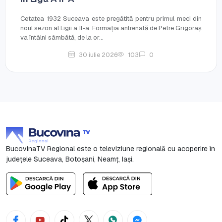
Cetatea 1932 Suceava este pregătită pentru primul meci din
noul sezon al Ligii a II-a. Formația antrenată de Petre Grigoraș
va întâlni sâmbătă, de la or...
30 iulie 2026
103
0
BucovinaTV Regional este o televiziune regională cu acoperire în
județele Suceava, Botoşani, Neamț, Iași.