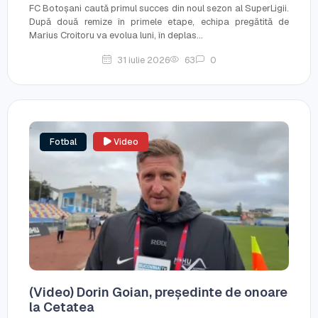
FC Botoșani caută primul succes din noul sezon al SuperLigii.
După două remize în primele etape, echipa pregătită de
Marius Croitoru va evolua luni, în deplas...
31 iulie 2026
63
0
Fotbal
Video
(Video) Dorin Goian, președinte de onoare
la Cetatea