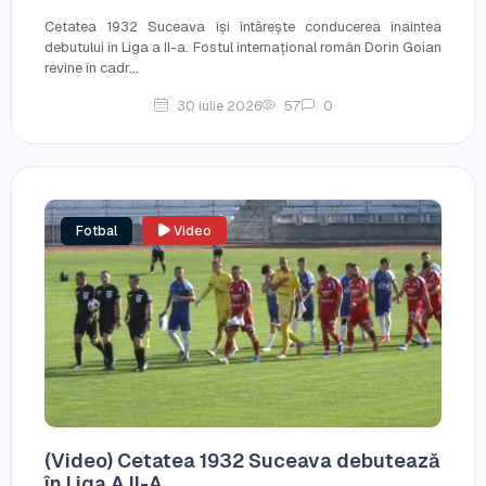
Cetatea 1932 Suceava își întărește conducerea înaintea
debutului în Liga a II-a. Fostul internațional român Dorin Goian
revine în cadr...
30 iulie 2026
57
0
Fotbal
Video
(Video) Cetatea 1932 Suceava debutează
în Liga A II-A