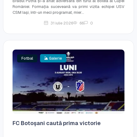
Bradul Putna și-a aflat adversara din turul al doilea al Cupei
României. Formația suceveană va primi vizita echipei USV
CSM Iași, într-un meci programat, mier...
31 iulie 2026
66
0
Fotbal
Galerie
FC Botoșani caută prima victorie