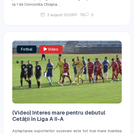
la 1 de Concordia Chiajna...
3 august 2026
78
0
Fotbal
Video
(Video) Interes mare pentru debutul
Cetății în Liga A II-A
Așteptarea suporterilor suceveni este tot mai mare înaintea