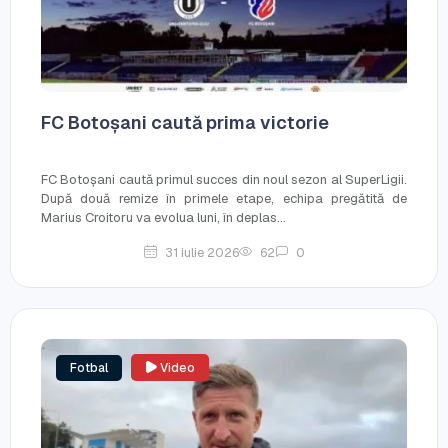
FC Botoșani caută prima victorie
FC Botoșani caută primul succes din noul sezon al SuperLigii.
După două remize în primele etape, echipa pregătită de
Marius Croitoru va evolua luni, în deplas...
31 iulie 2026
62
0
Fotbal
Video