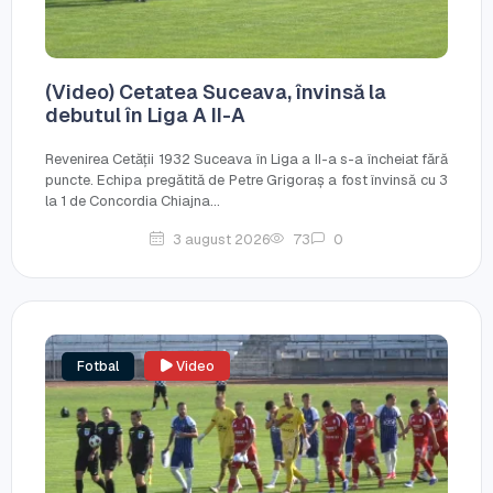
(Video) Cetatea Suceava, învinsă la
debutul în Liga A II-A
Revenirea Cetății 1932 Suceava în Liga a II-a s-a încheiat fără
puncte. Echipa pregătită de Petre Grigoraș a fost învinsă cu 3
la 1 de Concordia Chiajna...
3 august 2026
73
0
Fotbal
Video