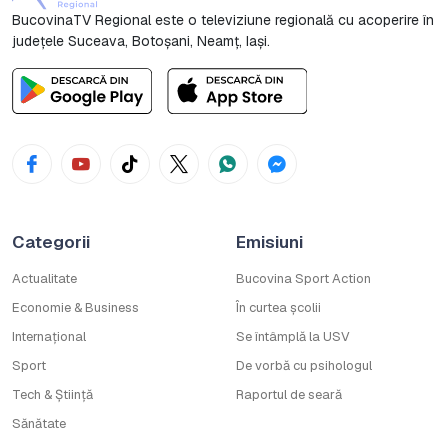
BucovinaTV Regional este o televiziune regională cu acoperire în
județele Suceava, Botoşani, Neamț, Iași.
Categorii
Emisiuni
Actualitate
Bucovina Sport Action
Economie & Business
În curtea școlii
Internațional
Se întâmplă la USV
Sport
De vorbă cu psihologul
Tech & Știință
Raportul de seară
Sănătate