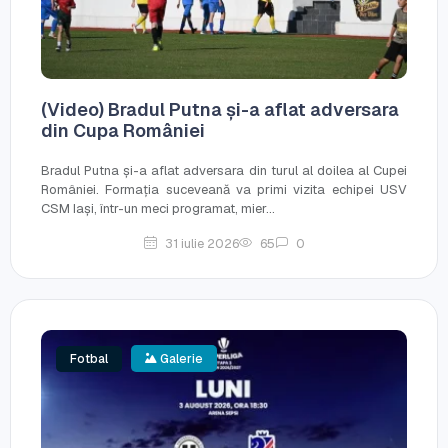
(Video) Bradul Putna și-a aflat adversara
din Cupa României
Bradul Putna și-a aflat adversara din turul al doilea al Cupei
României. Formația suceveană va primi vizita echipei USV
CSM Iași, într-un meci programat, mier...
31 iulie 2026
65
0
Fotbal
Galerie