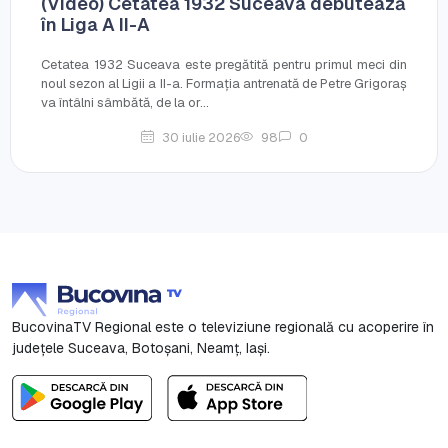
(Video) Cetatea 1932 Suceava debutează
în Liga A II-A
Cetatea 1932 Suceava este pregătită pentru primul meci din
noul sezon al Ligii a II-a. Formația antrenată de Petre Grigoraș
va întâlni sâmbătă, de la or...
30 iulie 2026
98
0
BucovinaTV Regional este o televiziune regională cu acoperire în
județele Suceava, Botoşani, Neamț, Iași.