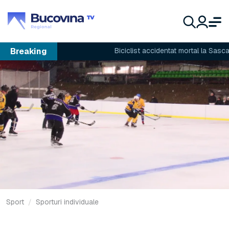
Breaking
Biciclist accidentat mortal la Sasca Nou
Sport
Sporturi individuale