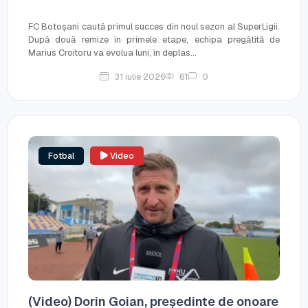
FC Botoșani caută primul succes din noul sezon al SuperLigii.
După două remize în primele etape, echipa pregătită de
Marius Croitoru va evolua luni, în deplas...
31 iulie 2026
61
0
Fotbal
Video
(Video) Dorin Goian, președinte de onoare