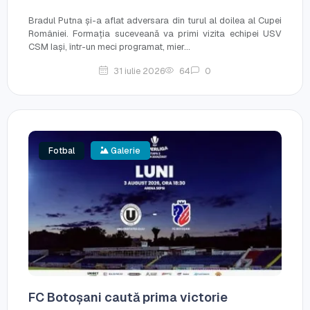
Bradul Putna și-a aflat adversara din turul al doilea al Cupei
României. Formația suceveană va primi vizita echipei USV
CSM Iași, într-un meci programat, mier...
31 iulie 2026
64
0
Fotbal
Galerie
FC Botoșani caută prima victorie