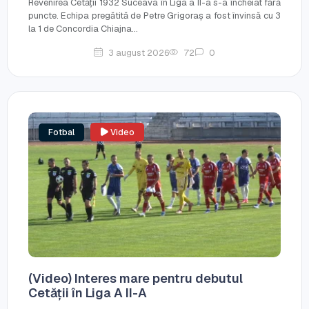
Revenirea Cetății 1932 Suceava în Liga a II-a s-a încheiat fără
puncte. Echipa pregătită de Petre Grigoraș a fost învinsă cu 3
la 1 de Concordia Chiajna...
3 august 2026
72
0
Fotbal
Video
(Video) Interes mare pentru debutul
Cetății în Liga A II-A