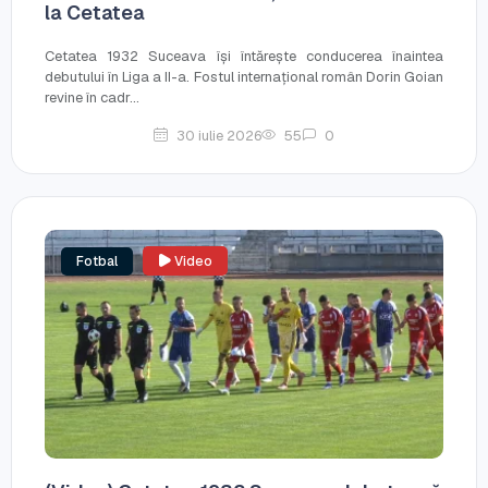
la Cetatea
Cetatea 1932 Suceava își întărește conducerea înaintea
debutului în Liga a II-a. Fostul internațional român Dorin Goian
revine în cadr...
30 iulie 2026
55
0
Fotbal
Video