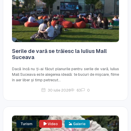
Serile de vară se trăiesc la Iulius Mall
Suceava
Dacă încă nu ți-ai făcut planurile pentru serile de vară, Iulius
Mall Suceava este alegerea ideală: te bucuri de mișcare, filme
în aer liber și timp petrecut...
30 iulie 2026
63
0
Turism
Video
Galerie