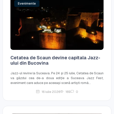
Evenimente
Cetatea de Scaun devine capitala Jazz-
ului din Bucovina
Jazz-ul revine la Suceava. Pe 24 și 25 iulie, Cetatea de Scaun
va găzdui cea de-a doua ediție a Suceava Jazz Fest,
eveniment care aduce pe aceeași scenă artiști româ...
16 iulie 2026
169
0