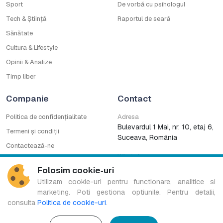
Sport
De vorbă cu psihologul
Tech & Știință
Raportul de seară
Sănătate
Cultura & Lifestyle
Opinii & Analize
Timp liber
Companie
Contact
Politica de confidențialitate
Adresa
Bulevardul 1 Mai, nr. 10, etaj 6,
Termeni și condiții
Suceava, România
Contactează-ne
WhatsApp
Cod deontologic
0753222727
Folosim cookie‑uri
CNA
Utilizam cookie-uri pentru functionare, analitice si
marketing. Poti gestiona optiunile. Pentru detalii,
consulta
Politica de cookie-uri
.
Bucovina TV Regional este marcă înregistrată a B.G. MEDIA S.R.L.