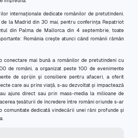
ite împreună.
rilor internaționale dedicate românilor de pretutindeni.
 de la Madrid din 30 mai, pentru conferința Repatriot
ntul din Palma de Mallorca din 4 septembrie, toate
 importante: România crește atunci când românii rămân
 o conectare mai bună a românilor de pretutindeni cu
.000 de români, a organizat peste 100 de evenimente
mente de sprijin și consiliere pentru afaceri, a oferit
roiecte care au prins viață, s-au dezvoltat și impactează
 au ajuns direct sau prin mass-media la milioane de
facerea țesăturii de încredere între români oriunde s-ar
t o comunitate dedicată vindecării unei răni profunde și
ra.