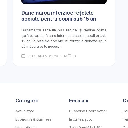
Danemarca interzice rețelele
sociale pentru copiii sub 15 ani
Danemarca face un pas radical și devine prima
țară europeană care interzice accesul copiilor sub
15 ani la rețelele sociale. Autoritățile daneze spun
că măsura este neces...
5 ianuarie 2026
534
0
Categorii
Emisiuni
C
Actualitate
Bucovina Sport Action
Pol
Economie & Business
În curtea școlii
Ter
Internațional
Se întâmplă la USV
Co