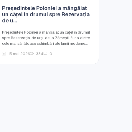
Preşedintele Poloniei a mângâiat
un cățel în drumul spre Rezervația
de u...
Preşedintele Poloniei a mângâiat un cățel în drumul
spre Rezervația de urşi de la Zărneşti *una dintre
cele mai sănătoase schimbări ale lumii moderne...
15 mai 2026
334
0