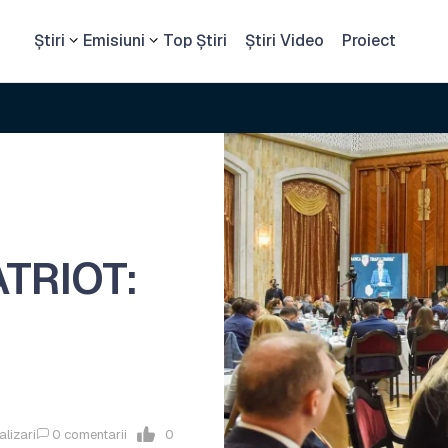
Știri
Emisiuni
Top Știri
Știri Video
Proiect
ATRIOT:
alizari
0
comentarii
0