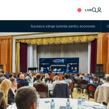
LIVE
Suceava stinge luminile pentru economie
Cod portoca