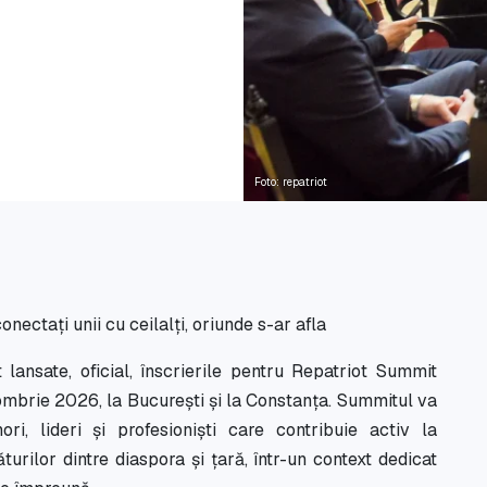
Foto: repatriot
ectați unii cu ceilalți, oriunde s-ar afla
ansate, oficial, înscrierile pentru Repatriot Summit
ombrie 2026, la București și la Constanța. Summitul va
ri, lideri și profesioniști care contribuie activ la
urilor dintre diaspora și țară, într-un context dedicat