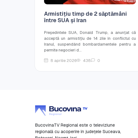
Armistițiu timp de 2 săptămâni
între SUA și Iran
Președintele SUA, Donald Trump, a anunțat că
acceptă un armistițiu de 14 zile în conflictul cu
Iranul, suspendând bombardamentele pentru a
permite negocieri d...
8 aprilie 2026
438
0
BucovinaTV Regional este o televiziune
regională cu acoperire în județele Suceava,
Botoşani, Neamț, Iași.