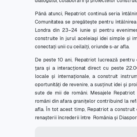
dialogului, colaborării și proiectelor constru
Până atunci, Repatriot continuă seria întâlni
Comunitatea se pregătește pentru întâlnirea
Londra din 23–24 iunie și pentru evenime
construite în jurul aceleiași idei simple și
conectați unii cu ceilalți, oriunde s-ar afla.
De peste 10 ani, Repatriot lucrează pentru
țara și a interacționat direct cu peste 22
locale și internaționale, a construit instru
oportunități de revenire, a susținut idei și p
sute de mii de români. Mesajele Repatriot
români din afara granițelor contribuind la re
afla. În tot acest timp, Repatriot a construi
renașterii încrederii între România și Diaspo