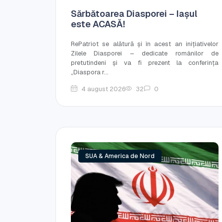
Sărbătoarea Diasporei – Iașul
este ACASĂ!
RePatriot se alătură și în acest an inițiativelor
Zilele Diasporei – dedicate românilor de
pretutindeni și va fi prezent la conferința
„Diaspora r...
4 august 2026
32
0
SUA & America de Nord