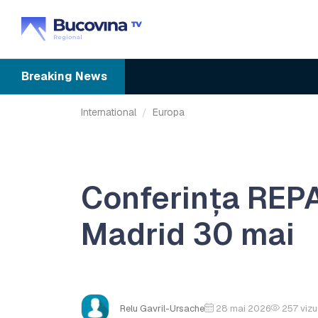
Breaking
News
International
Europa
Conferința REP
Madrid 30 mai
Relu Gavril-Ursache
28 mai 2026
257
vizu