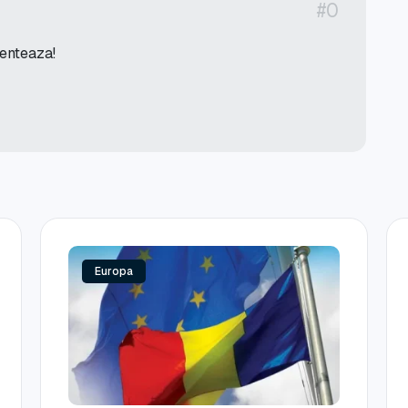
#0
menteaza!
Europa