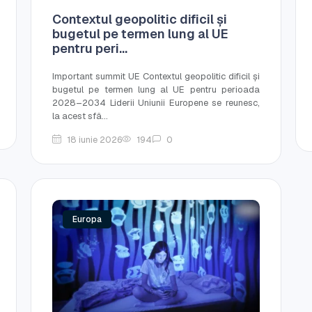
Contextul geopolitic dificil și
bugetul pe termen lung al UE
pentru peri...
Important summit UE Contextul geopolitic dificil și
bugetul pe termen lung al UE pentru perioada
2028–2034 Liderii Uniunii Europene se reunesc,
la acest sfâ...
18 iunie 2026
194
0
Europa