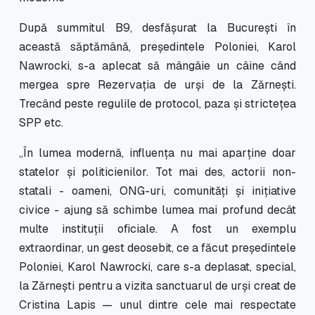
După summitul B9, desfășurat la București în
această săptămână, preşedintele Poloniei, Karol
Nawrocki, s-a aplecat să mângâie un câine când
mergea spre Rezervația de urşi de la Zărneşti.
Trecând peste regulile de protocol, paza și strictețea
SPP etc.
,,În lumea modernă, influența nu mai aparține doar
statelor și politicienilor. Tot mai des, actorii non-
statali - oameni, ONG-uri, comunități și inițiative
civice - ajung să schimbe lumea mai profund decât
multe instituții oficiale. A fost un exemplu
extraordinar, un gest deosebit, ce a făcut președintele
Poloniei, Karol Nawrocki, care s-a deplasat, special,
la Zărnești pentru a vizita sanctuarul de urși creat de
Cristina Lapis — unul dintre cele mai respectate