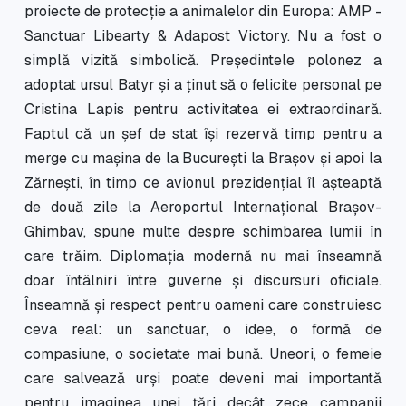
proiecte de protecție a animalelor din Europa: AMP -
Sanctuar Libearty & Adapost Victory. Nu a fost o
simplă vizită simbolică. Președintele polonez a
adoptat ursul Batyr și a ținut să o felicite personal pe
Cristina Lapis pentru activitatea ei extraordinară.
Faptul că un șef de stat își rezervă timp pentru a
merge cu mașina de la București la Brașov și apoi la
Zărnești, în timp ce avionul prezidențial îl așteaptă
de două zile la Aeroportul Internațional Brașov-
Ghimbav, spune multe despre schimbarea lumii în
care trăim. Diplomația modernă nu mai înseamnă
doar întâlniri între guverne și discursuri oficiale.
Înseamnă și respect pentru oameni care construiesc
ceva real: un sanctuar, o idee, o formă de
compasiune, o societate mai bună. Uneori, o femeie
care salvează urși poate deveni mai importantă
pentru imaginea unei țări decât zece campanii