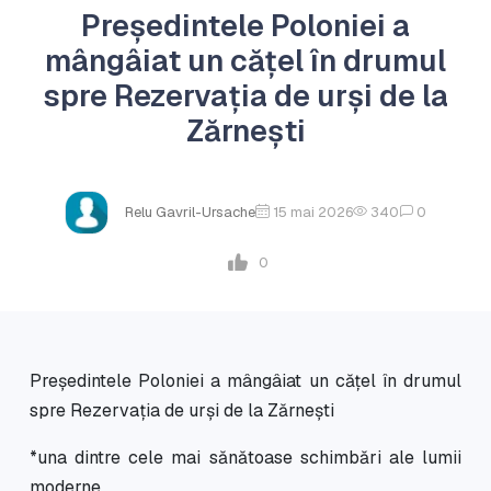
Preşedintele Poloniei a
mângâiat un cățel în drumul
spre Rezervația de urşi de la
Zărneşti
Relu Gavril-Ursache
15 mai 2026
340
0
0
Preşedintele Poloniei a mângâiat un cățel în drumul
spre Rezervația de urşi de la Zărneşti
*una dintre cele mai sănătoase schimbări ale lumii
moderne