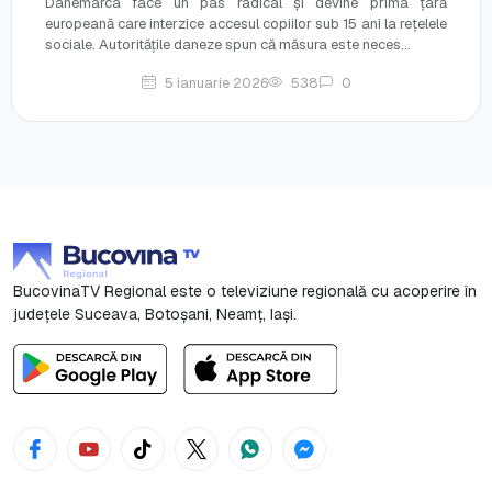
Danemarca face un pas radical și devine prima țară
europeană care interzice accesul copiilor sub 15 ani la rețelele
sociale. Autoritățile daneze spun că măsura este neces...
5 ianuarie 2026
538
0
BucovinaTV Regional este o televiziune regională cu acoperire în
județele Suceava, Botoşani, Neamț, Iași.