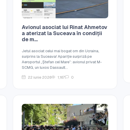
Avionul asociat lui Rinat Ahmetov
a aterizat la Suceava în condiții
de m...
Jetul asociat celui mai bogat om din Ucraina,
surprins la Suceava! Apariție surpriză pe
Aeroportul „Ștefan cel Mare”: avionul privat M-
SCMG, un luxos Dassault...
22 iunie 2026
1,167
0