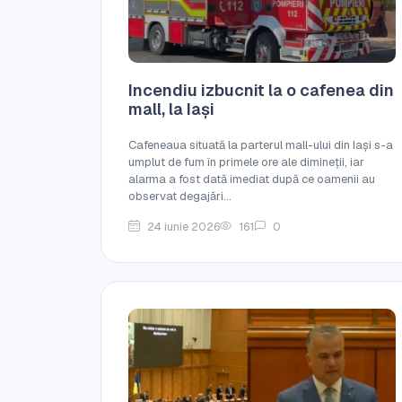
Incendiu izbucnit la o cafenea din
mall, la Iași
Cafeneaua situată la parterul mall-ului din Iași s-a
umplut de fum în primele ore ale dimineții, iar
alarma a fost dată imediat după ce oamenii au
observat degajări...
24 iunie 2026
161
0