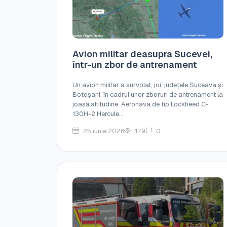
Avion militar deasupra Sucevei,
într-un zbor de antrenament
Un avion militar a survolat, joi, județele Suceava și
Botoșani, în cadrul unor zboruri de antrenament la
joasă altitudine. Aeronava de tip Lockheed C-
130H-2 Hercule...
25 iunie 2026
179
0