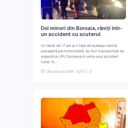
Doi minori din Boroaia, răniți într-
un accident cu scuterul
Un tânăr de 17 ani și o fată de aceeași vârstă,
pasageră pe motocicletă, au fost transportați de
urgență la UPU Suceava în urma unui accident
rutier. In...
28 iunie 2026
437
0