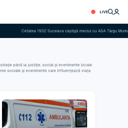
LIVE
ea 1932 Suceava câștigă meciul cu ASA Târgu Mureș
Se asfalt
rație până la justiție, social și evenimente locale.
obleme sociale și evenimente care influențează viața