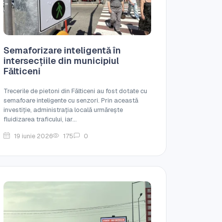
Semaforizare inteligentă în
intersecțiile din municipiul
Fălticeni
Trecerile de pietoni din Fălticeni au fost dotate cu
semafoare inteligente cu senzori. Prin această
investiție, administrația locală urmărește
fluidizarea traficului, iar...
19 iunie 2026
175
0