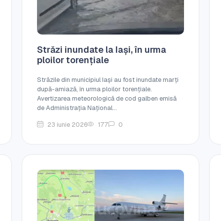
Străzi inundate la Iași, în urma
ploilor torențiale
Străzile din municipiul Iași au fost inundate marți
după-amiază, în urma ploilor torențiale.
Avertizarea meteorologică de cod galben emisă
de Administrația Național...
23 iunie 2026
177
0