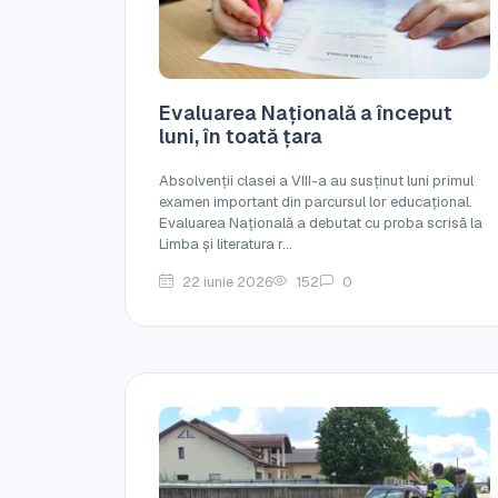
Evaluarea Națională a început
luni, în toată țara
Absolvenții clasei a VIII-a au susținut luni primul
examen important din parcursul lor educațional.
Evaluarea Națională a debutat cu proba scrisă la
Limba și literatura r...
22 iunie 2026
152
0