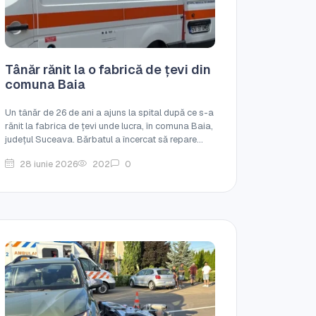
Tânăr rănit la o fabrică de țevi din
comuna Baia
Un tânăr de 26 de ani a ajuns la spital după ce s-a
rănit la fabrica de țevi unde lucra, în comuna Baia,
județul Suceava. Bărbatul a încercat să repare...
28 iunie 2026
202
0