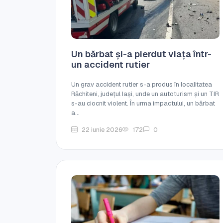
Un bărbat și-a pierdut viața într-
un accident rutier
Un grav accident rutier s-a produs în localitatea
Răchiteni, județul Iași, unde un autoturism și un TIR
s-au ciocnit violent. În urma impactului, un bărbat
a...
22 iunie 2026
172
0