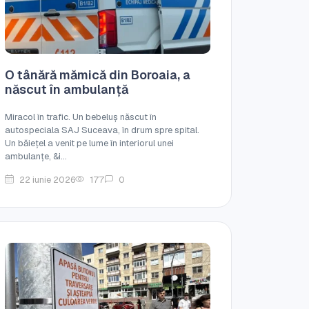
O tânără mămică din Boroaia, a
născut în ambulanță
Miracol în trafic. Un bebeluș născut în
autospeciala SAJ Suceava, în drum spre spital.
Un băiețel a venit pe lume în interiorul unei
ambulanțe, &i...
22 iunie 2026
177
0